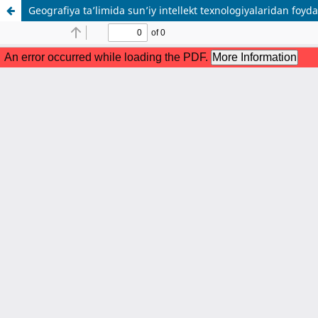
Geografiya ta’limida sun’iy intellekt texnologiyalaridan foyd