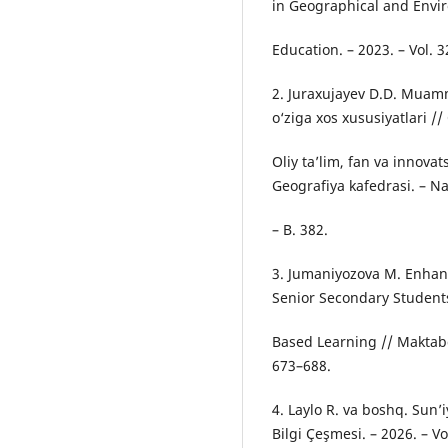
in Geographical and Envi
Education. – 2023. – Vol. 3
2. Juraxujayev D.D. Muamm
o‘ziga xos xususiyatlari /
Oliy ta’lim, fan va innova
Geografiya kafedrasi. – 
– B. 382.
3. Jumaniyozova M. Enha
Senior Secondary Student
Based Learning // Maktabga
673–688.
4. Laylo R. va boshq. Sun’i
Bilgi Çeşmesi. – 2026. – Vol