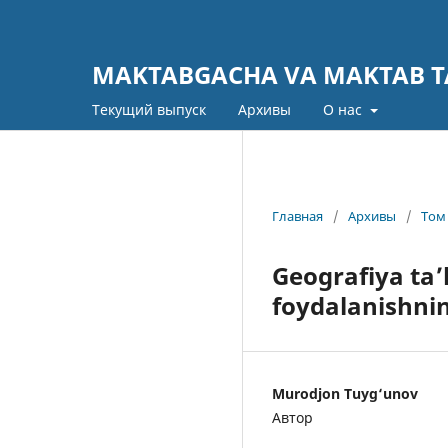
MAKTABGACHA VA MAKTAB TA
Текущий выпуск
Архивы
О нас
Главная
/
Архивы
/
Том 
Geografiya ta’
foydalanishnin
Murodjon Tuyg‘unov
Автор