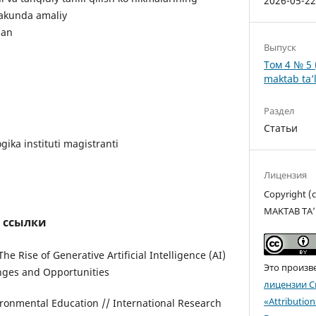
2026-05-2
 Yakunda amaliy
gan
Выпуск
Том 4 № 5 
maktab ta’l
Раздел
Статьи
ka instituti magistranti
Лицензия
Copyright 
MAKTAB TA’
 ссылки
he Rise of Generative Artificial Intelligence (AI)
Это произв
nges and Opportunities
лицензии C
«Attributio
ronmental Education // International Research