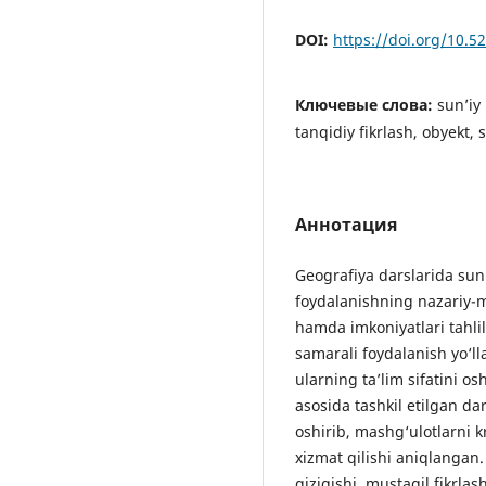
DOI:
https://doi.org/10.
Ключевые слова:
sun’iy
tanqidiy fikrlash, obyekt, 
Аннотация
Geografiya darslarida sun’i
foydalanishning nazariy-m
hamda imkoniyatlari tahli
samarali foydalanish yo‘ll
ularning ta’lim sifatini osh
asosida tashkil etilgan da
oshirib, mashg‘ulotlarni kr
xizmat qilishi aniqlangan.
qiziqishi, mustaqil fikrlas