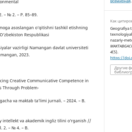
Всемирная
.
ronmental
2. – № 2. – P. 85–89.
Как цитиро
oga asoslangan o‘qitishni tashkil etishning
Geografiya ta
texnologiya
/ O‘zbekiston Respublikasi
nazariy-meto
MAKTABGACHA
tsiyalar vazirligi Namangan davlat universiteti
4
(5).
Namangan, 2023.
https://doi
Другие 
библиогр
ncing Creative Communicative Competence in
s Through Problem-
cha va maktab ta’limi jurnali. – 2024. – B.
y intellekt va akademik ingliz tilini o‘rganish //
. 2. – № 4. – B.