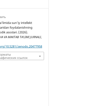
вать
’limida sun’iy intellekt
laridan foydalanishning
dik asoslari. (2026).
 VA MAKTAB TA’LIMI JURNALI
,
.org/10.5281/zenodo.20477958
форматы
афических ссылок