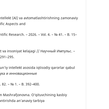
intellekt (AI) va avtomatlashtirishning zamonaviy
tific Aspects and
ntific Research. – 2026. – Vol. 4. – № 41. – B. 15–
lekt va insoniyat kelajagi // Научный Импульс. –
. 291–295.
un’iy intellekt asosida iqtisodiy qarorlar qabul
наука и инновационные
. 82. – № 1. – B. 392–400.
m Mashrafjonovna. O‘qituvchining kasbiy
antirishda an’anaviy tarbiya