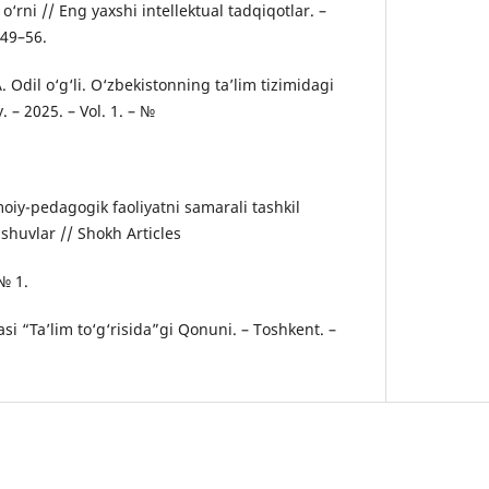
o‘rni // Eng yaxshi intellektual tadqiqotlar. –
 49–56.
. Odil o‘g‘li. O‘zbekistonning ta’lim tizimidagi
. – 2025. – Vol. 1. – №
imoiy-pedagogik faoliyatni samarali tashkil
shuvlar // Shokh Articles
 № 1.
si “Ta’lim to‘g‘risida”gi Qonuni. – Toshkent. –