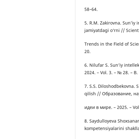
58–64.
5. R.M. Zakirovna. Sun’iy 
jamiyatdagi o‘rni // Scien
Trends in the Field of Scie
20.
6. Nilufar S. Sun’iy intel
2024. – Vol. 3. – № 28. – B
7. S.S. Diloshodbekovna. S
qilish // Образование, 
идеи в мире. – 2025. – Vol
8. Saydulloyeva Shoxsana
kompetensiyalarini shakll