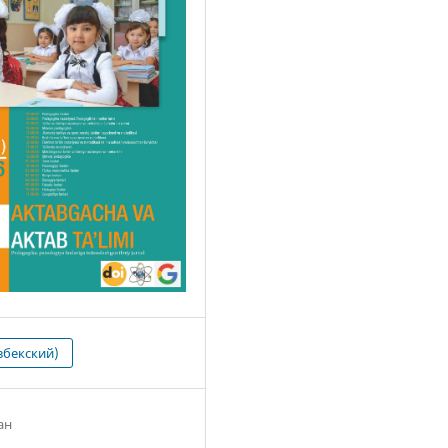
збекский)
ан