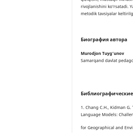
rivojlanishini ko‘rsatadi.
metodik tavsiyalar keltiril
Биография автора
Murodjon Tuyg‘unov
Samarqand davlat pedagogi
Библиографические
1. Chang C.H., Kidman G. T
Language Models: Challe
for Geographical and Envi