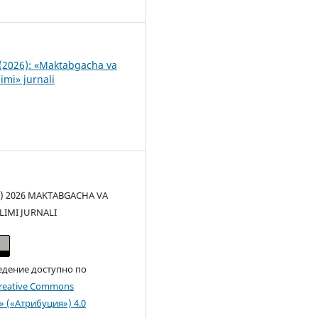
2
(2026): «Maktabgacha va
imi» jurnali
(c) 2026 MAKTABGACHA VA
LIMI JURNALI
едение доступно по
reative Commons
n» («Атрибуция») 4.0