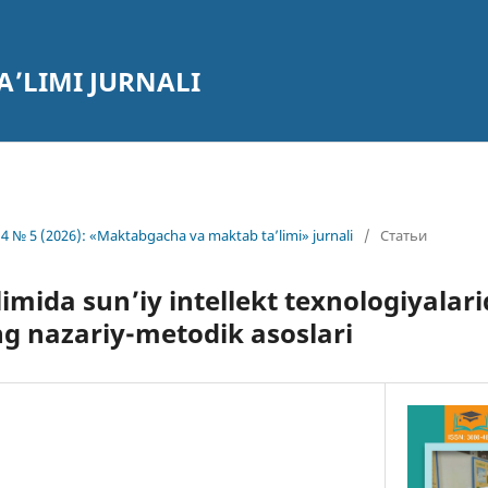
’LIMI JURNALI
4 № 5 (2026): «Maktabgacha va maktab ta’limi» jurnali
/
Статьи
limida sun’iy intellekt texnologiyalar
g nazariy-metodik asoslari