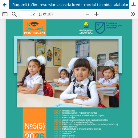
Raqamli ta’lim resurslari asosida kredit-modul tizimida talabalarning o‘quv faoliyatini takomillashtirish