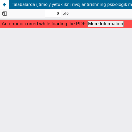
Talabalarda ijtimoiy yetuklikni rivojlantirishning psixologik m