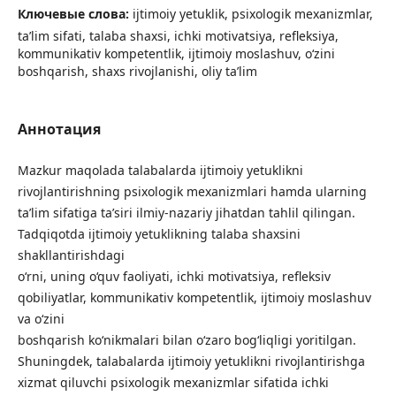
Ключевые слова:
ijtimoiy yetuklik, psixologik mexanizmlar,
ta’lim sifati, talaba shaxsi, ichki motivatsiya, refleksiya,
kommunikativ kompetentlik, ijtimoiy moslashuv, o‘zini
boshqarish, shaxs rivojlanishi, oliy ta’lim
Аннотация
Mazkur maqolada talabalarda ijtimoiy yetuklikni
rivojlantirishning psixologik mexanizmlari hamda ularning
ta’lim sifatiga ta’siri ilmiy-nazariy jihatdan tahlil qilingan.
Tadqiqotda ijtimoiy yetuklikning talaba shaxsini
shakllantirishdagi
o‘rni, uning o‘quv faoliyati, ichki motivatsiya, refleksiv
qobiliyatlar, kommunikativ kompetentlik, ijtimoiy moslashuv
va o‘zini
boshqarish ko‘nikmalari bilan o‘zaro bog‘liqligi yoritilgan.
Shuningdek, talabalarda ijtimoiy yetuklikni rivojlantirishga
xizmat qiluvchi psixologik mexanizmlar sifatida ichki