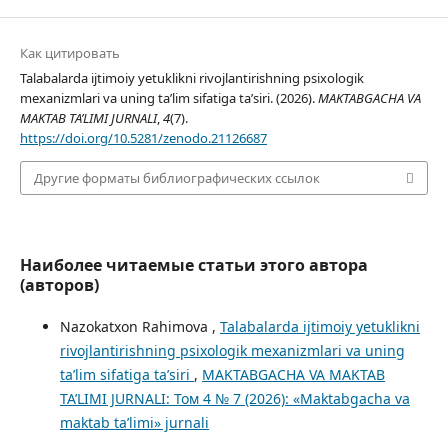
Как цитировать
Talabalarda ijtimoiy yetuklikni rivojlantirishning psixologik
mexanizmlari va uning ta’lim sifatiga ta’siri. (2026).
MAKTABGACHA VA
MAKTAB TA’LIMI JURNALI
,
4
(7).
https://doi.org/10.5281/zenodo.21126687
Другие форматы библиографических ссылок
Наиболее читаемые статьи этого автора
(авторов)
Nazokatxon Rahimova ,
Talabalarda ijtimoiy yetuklikni
rivojlantirishning psixologik mexanizmlari va uning
ta’lim sifatiga ta’siri
,
MAKTABGACHA VA MAKTAB
TA’LIMI JURNALI: Том 4 № 7 (2026): «Maktabgacha va
maktab ta’limi» jurnali