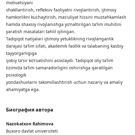
motivatsiyani
shakllantirish, refleksiv faoliyatni rivojlantirish, ijtimoiy
hamkorlikni kuchaytirish, mas’uliyat hissini mustahkamlash
hamda shaxsiy rivojlanishga yo‘naltirilgan ta’lim muhitini
yaratish masalalari tahlil qilingan.
Tadqiqot natijalari ijtimoiy yetuklikning rivojlanganlik
darajasi ta’lim sifati, akademik faollik va talabaning kasbiy
tayyorgarligiga
ijobiy ta’sir ko‘rsatishini asoslaydi. Tadqiqot oliy ta’lim
tizimida ta’lim samaradorligini oshirishga qaratilgan
psixologik
yondashuvlarni takomillashtirish uchun nazariy va amaliy
ahamiyatga ega.
Биография автора
Nazokatxon Rahimova
Buxoro davlat universiteti