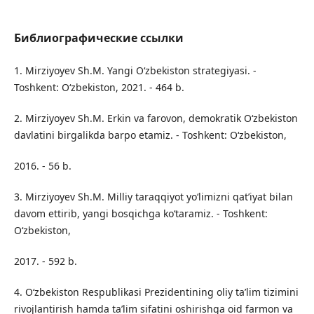
Библиографические ссылки
1. Mirziyoyev Sh.M. Yangi Oʻzbekiston strategiyasi. -
Toshkent: Oʻzbekiston, 2021. - 464 b.
2. Mirziyoyev Sh.M. Erkin va farovon, demokratik Oʻzbekiston
davlatini birgalikda barpo etamiz. - Toshkent: Oʻzbekiston,
2016. - 56 b.
3. Mirziyoyev Sh.M. Milliy taraqqiyot yoʻlimizni qat’iyat bilan
davom ettirib, yangi bosqichga ko‘taramiz. - Toshkent:
Oʻzbekiston,
2017. - 592 b.
4. Oʻzbekiston Respublikasi Prezidentining oliy ta’lim tizimini
rivojlantirish hamda ta’lim sifatini oshirishga oid farmon va