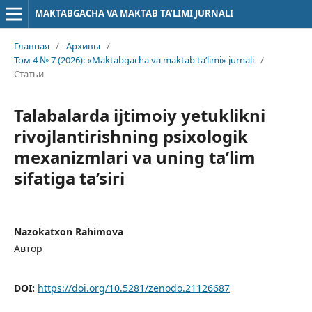
MAKTABGACHA VA MAKTAB TA’LIMI JURNALI
Главная
/
Архивы
/
Том 4 № 7 (2026): «Maktabgacha va maktab ta’limi» jurnali
/
Статьи
Talabalarda ijtimoiy yetuklikni
rivojlantirishning psixologik
mexanizmlari va uning ta’lim
sifatiga ta’siri
Nazokatxon Rahimova
Автор
DOI:
https://doi.org/10.5281/zenodo.21126687