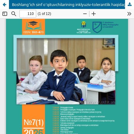
Boshlang‘ich sinf o‘qituvchilarining inklyuziv-tolerantlik haqidagi qarashlari tahlili