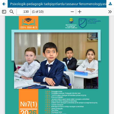
Psixologik-pedagogik tadqiqotlarda tassavur fenomenologiyasi