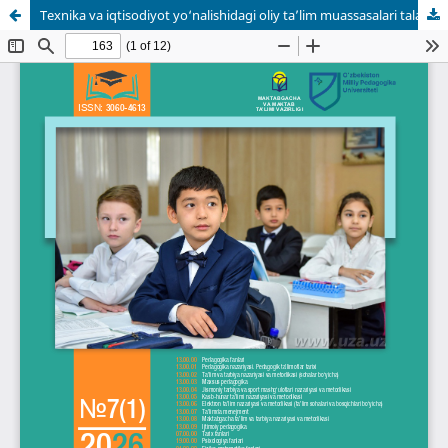
Texnika va iqtisodiyot yo‘nalishidagi oliy ta’lim muassasalari talabalarida ingliz tilini mustaqil o‘rganishning psixologik-pedagogik xususiyatlari