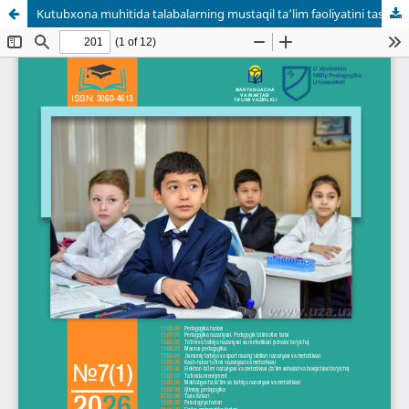
Kutubxona muhitida talabalarning mustaqil ta’lim faoliyatini tashkil etishning innovatsion modellari