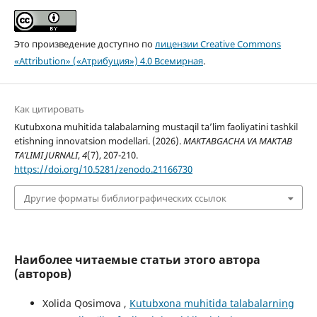
Это произведение доступно по
лицензии Creative Commons
«Attribution» («Атрибуция») 4.0 Всемирная
.
Как цитировать
Kutubxona muhitida talabalarning mustaqil ta’lim faoliyatini tashkil
etishning innovatsion modellari. (2026).
MAKTABGACHA VA MAKTAB
TA’LIMI JURNALI
,
4
(7), 207-210.
https://doi.org/10.5281/zenodo.21166730
Другие форматы библиографических ссылок
Наиболее читаемые статьи этого автора
(авторов)
Xolida Qosimova ,
Kutubxona muhitida talabalarning