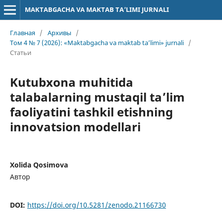
MAKTABGACHA VA MAKTAB TA’LIMI JURNALI
Главная
/
Архивы
/
Том 4 № 7 (2026): «Maktabgacha va maktab ta’limi» jurnali
/
Статьи
Kutubxona muhitida
talabalarning mustaqil ta’lim
faoliyatini tashkil etishning
innovatsion modellari
Xolida Qosimova
Автор
DOI:
https://doi.org/10.5281/zenodo.21166730