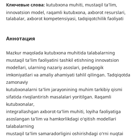
Ключевые слова:
kutubxona muhiti, mustaqil ta’lim,
innovatsion model, raqamli kutubxona, axborot resurslari,
talabalar, axborot kompetensiyasi, tadqiqotchilik faoliyati
Аннотация
Mazkur maqolada kutubxona muhitida talabalarning
mustaqil ta’lim faoliyatini tashkil etishning innovatsion
modellari, ularning nazariy asoslari, pedagogik
imkoniyatlari va amaliy ahamiyati tahlil qilingan. Tadqiqotda
zamonaviy
kutubxonalarni ta’lim jarayonining muhim tarkibiy qismi
sifatida rivojlantirish masalalari yoritilgan. Raqamli
kutubxonalar,
integrallashgan axborot-ta’lim muhiti, loyiha faoliyatiga
asoslangan ta’lim va hamkorlikdagi o‘qitish modellari
talabalarning
mustaqil ta’lim samaradorligini oshirishdagi o‘rni nuqtai