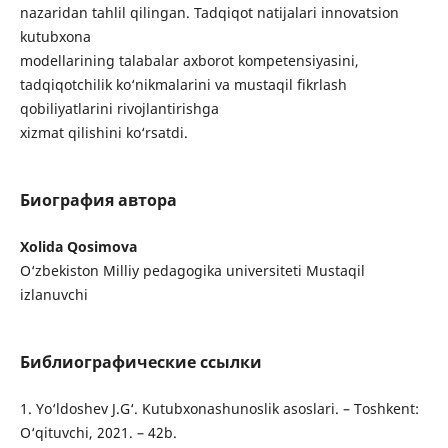
nazaridan tahlil qilingan. Tadqiqot natijalari innovatsion
kutubxona
modellarining talabalar axborot kompetensiyasini,
tadqiqotchilik ko‘nikmalarini va mustaqil fikrlash
qobiliyatlarini rivojlantirishga
xizmat qilishini ko‘rsatdi.
Биография автора
Xolida Qosimova
O‘zbekiston Milliy pedagogika universiteti Mustaqil
izlanuvchi
Библиографические ссылки
1. Yo‘ldoshev J.G‘. Kutubxonashunoslik asoslari. – Toshkent:
O‘qituvchi, 2021. – 42b.