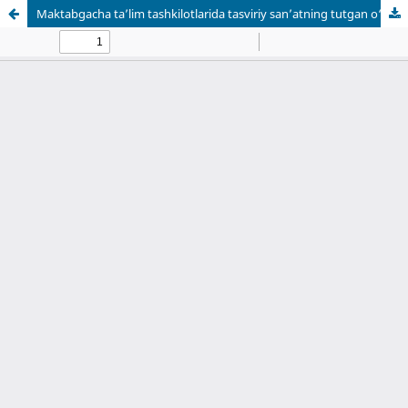
Maktabgacha ta’lim tashkilotlarida tasviriy san’atning tutgan o‘rni