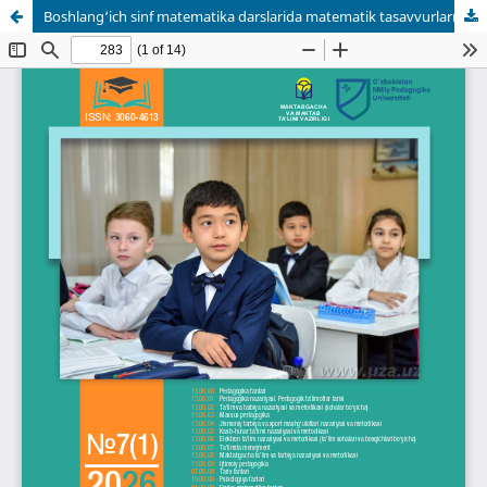
Boshlang‘ich sinf matematika darslarida matematik tasavvurlarni shakllantirish metodikasi