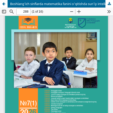
Boshlang‘ich sinflarda matematika fanini o‘qitishda sun’iy intellekt texnologiyalaridan foydalanish imkoniyatlari