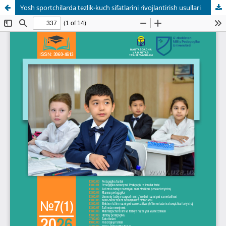
Yosh sportchilarda tezlik-kuch sifatlarini rivojlantirish usullari