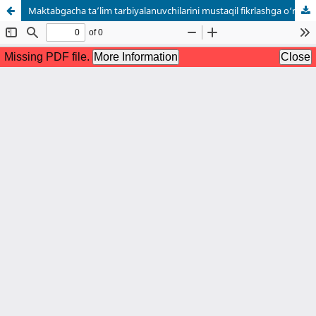
Maktabgacha ta’lim tarbiyalanuvchilarini mustaqil fikrlashga o‘rgatishda nutq o‘stirish metodikasidan foydalanish, metodik tavsiyalar berishni takomillashtirish