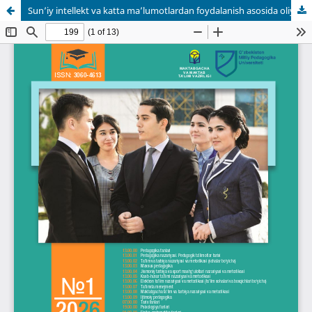
Sun’iy intellekt va katta ma’lumotlardan foydalanish asosida oliy ta’lim muassasalarida boshqaruv samaradorligini oshirish strategiyalari