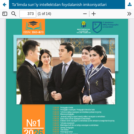
Ta’limda sun’iy intellektdan foydalanish imkoniyatlari