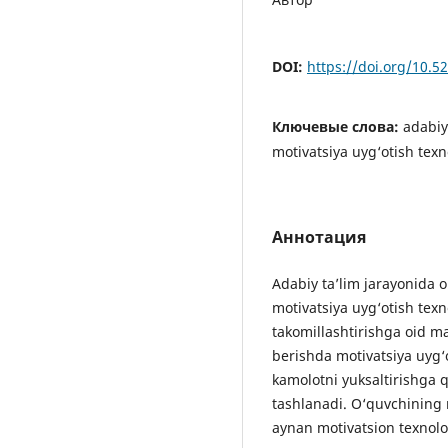
DOI:
https://doi.org/10.
Ключевые слова:
adabiy
motivatsiya uyg‘otish texno
Аннотация
Adabiy ta’lim jarayonida 
motivatsiya uyg‘otish texn
takomillashtirishga oid ma
berishda motivatsiya uyg‘
kamolotni yuksaltirishga q
tashlanadi. O‘quvchining 
aynan motivatsion texnolog