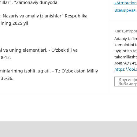
omillar”. “Zamonaviy dunyoda
«Attributio
Всемирная
.
: Nazariy va amaliy izlanishlar” Respublika
ining 2025 yil
Как цитиро
Adabiy ta’li
kamolotini 
hi va uning elementlari. - O‘zbek tili va
uyg‘otish te
takomillasht
 8-12.
MAKTAB TA’L
https://doi
inlarining izohli lug‘ati. – T.: O‘zbekiston Milliy
 35-36.
Другие 
библиогр