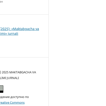
ан
1
(2025): «Maktabgacha va
imi» jurnali
(c) 2025 MAKTABGACHA VA
LIMI JURNALI
едение доступно по
reative Commons