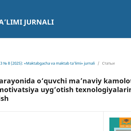
’LIMI JURNALI
3 № 8 (2025): «Maktabgacha va maktab ta’limi» jurnali
/
Статьи
jarayonida o‘quvchi ma’naviy kamolot
otivatsiya uyg‘otish texnologiyalari
ish