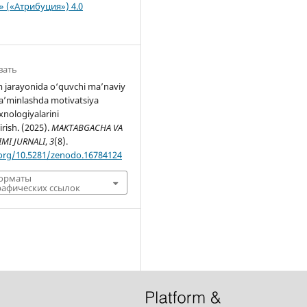
n» («Атрибуция») 4.0
вать
m jarayonida o‘quvchi ma’naviy
ta’minlashda motivatsiya
xnologiyalarini
irish. (2025).
MAKTABGACHA VA
IMI JURNALI
,
3
(8).
.org/10.5281/zenodo.16784124
форматы
афических ссылок