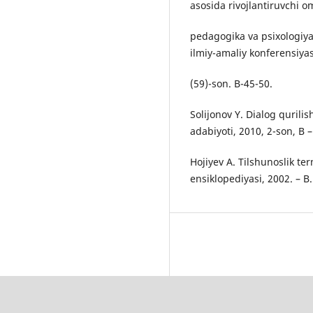
asosida rivojlantiruvchi 
pedagogika va psixologiya
ilmiy-amaliy konferensiyas
(59)-son. B-45-50.
Solijonov Y. Dialog qurilis
adabiyoti, 2010, 2-son, B –
Hojiyev A. Tilshunoslik term
ensiklopediyasi, 2002. – B.