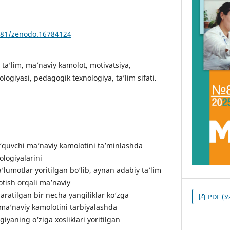
5281/zenodo.16784124
 ta’lim, ma’naviy kamolot, motivatsiya,
logiyasi, pedagogik texnologiya, ta’lim sifati.
o‘quvchi ma’naviy kamolotini ta’minlashda
ologiyalarini
’lumotlar yoritilgan bo‘lib, aynan adabiy ta’lim
otish orqali ma’naviy
aratilgan bir necha yangiliklar ko‘zga
PDF (У
ma’naviy kamolotini tarbiyalashda
iyaning o‘ziga xosliklari yoritilgan