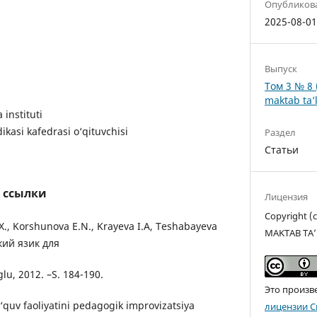
Опубликов
2025-08-0
Выпуск
Том 3 № 8 
maktab ta’l
instituti
kasi kafedrasi o‘qituvchisi
Раздел
Статьи
 ссылки
Лицензия
Copyright 
.X., Korshunova E.N., Krayeva I.A, Teshabayeva
MAKTAB TA’
кий язик для
lu, 2012. –S. 184-190.
Это произв
‘quv faoliyatini pedagogik improvizatsiya
лицензии C