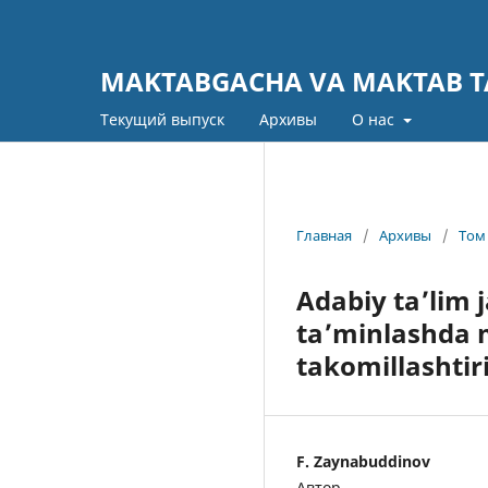
MAKTABGACHA VA MAKTAB TA
Текущий выпуск
Архивы
О нас
Главная
/
Архивы
/
Том 
Adabiy ta’lim 
ta’minlashda m
takomillashtir
F. Zaynabuddinov
Автор