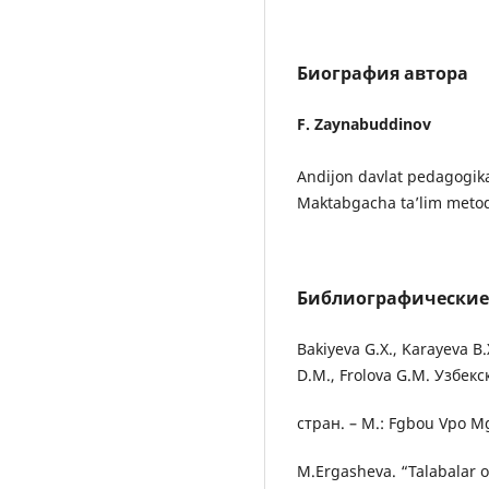
Биография автора
F. Zaynabuddinov
Andijon davlat pedagogika 
Maktabgacha ta’lim metodi
Библиографические
Bakiyeva G.X., Karayeva B
D.M., Frolova G.M. Узбекс
стран. – M.: Fgbou Vpo Mg
M.Ergasheva. “Talabalar o