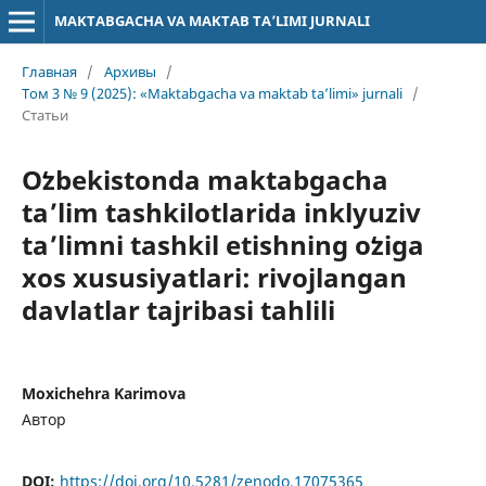
MAKTABGACHA VA MAKTAB TA’LIMI JURNALI
Главная
/
Архивы
/
Том 3 № 9 (2025): «Maktabgacha va maktab ta’limi» jurnali
/
Статьи
Oʻzbekistonda maktabgacha
taʼlim tashkilotlarida inklyuziv
taʼlimni tashkil etishning oʻziga
xos xususiyatlari: rivojlangan
davlatlar tajribasi tahlili
Moxichehra Karimova
Автор
DOI:
https://doi.org/10.5281/zenodo.17075365