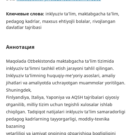
Ключевые слова:
inklyuziv taʼlim, maktabgacha taʼlim,
pedagog kadrlar, maxsus ehtiyojli bolalar, rivojlangan
davlatlar tajribasi
Аннотация
Maqolada Oʻzbekistonda maktabgacha taʼlim tizimida
inklyuziv taʼlimni tashkil etish jarayoni tahlil qilingan.
Inklyuziv taʼlimning huquqiy-meʼyoriy asoslari, amaliy
jihatlari va amaliyotda uchrayotgan muammolar yoritilgan.
Shuningdek,
Finlyandiya, Italiya, Yaponiya va AQSH tajribalari qiyosiy
oʻrganilib, milliy tizim uchun tegishli xulosalar ishlab
chiqilgan. Tadqiqot natijalari inklyuziv taʼlim samaradorligi
pedagog kadrlarning tayyorgarligi, moddiy-texnika
bazaning
yetarliligi va jamiyat ongining oʻzgarishiga bogʻliqligini