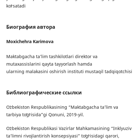
koʻrsatadi
Биография автора
Moxichehra Karimova
Maktabgacha taʼlim tashkilotlari direktor va
mutaxassislarini qayta tayyorlash hamda
ularning malakasini oshirish instituti mustaqil tadqiqotchisi
Библиографические ссылки
Oʻzbekiston Respublikasining “Maktabgacha taʼlim va
tarbiya toʻgʻrisida”gi Qonuni, 2019-yil.
Oʻzbekiston Respublikasi Vazirlar Mahkamasining “Inklyuziv
taʼlimni rivojlantirish konsepsiyasi” toʻgʻrisidagi qarori,