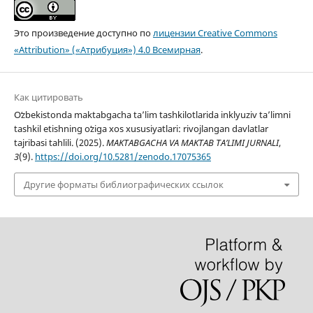
Это произведение доступно по
лицензии Creative Commons
«Attribution» («Атрибуция») 4.0 Всемирная
.
Как цитировать
Oʻzbekistonda maktabgacha taʼlim tashkilotlarida inklyuziv taʼlimni
tashkil etishning oʻziga xos xususiyatlari: rivojlangan davlatlar
tajribasi tahlili. (2025).
MAKTABGACHA VA MAKTAB TA’LIMI JURNALI
,
3
(9).
https://doi.org/10.5281/zenodo.17075365
Другие форматы библиографических ссылок