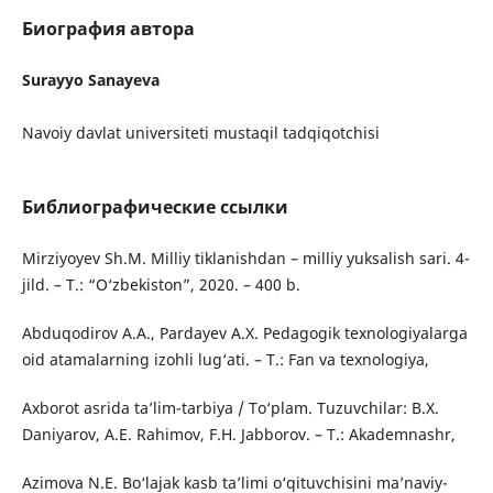
Биография автора
Surayyo Sanayeva
Navoiy davlat universiteti mustaqil tadqiqotchisi
Библиографические ссылки
Mirziyoyev Sh.M. Milliy tiklanishdan – milliy yuksalish sari. 4-
jild. – T.: “O‘zbekiston”, 2020. – 400 b.
Abduqodirov A.A., Pardayev A.X. Pedagogik texnologiyalarga
oid atamalarning izohli lug‘ati. – T.: Fan va texnologiya,
Axborot asrida ta’lim-tarbiya / To‘plam. Tuzuvchilar: B.X.
Daniyarov, A.E. Rahimov, F.H. Jabborov. – T.: Akademnashr,
Azimova N.E. Bo‘lajak kasb ta’limi o‘qituvchisini ma’naviy-