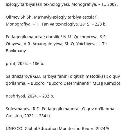
axloqiy tarbiyalash texnologiyasi. Monografiya. – T., 2009.
Olimov Sh.Sh. Ma’naviy-axloqiy tarbiya asoslari.
Monografiya. – T.: Fan va texnologiya, 2015. – 228 b.
Pedagogik mahorat: darslik / N.M. Quchqorova, S.S.
Otayeva, A.R. Amangaldiyeva, Sh.O. Yoichiyeva. – T.:
Bookmany
print, 2024. – 186 b.
Saidnazarova G.B. Tarbiya fanini o‘qitish metodikasi: o‘quv
qo‘llanma. – Buxoro: “Buxoro Determinanti” MCHJ Kamolot
nashriyoti, 2024. – 232 b.
Suleymanova R.D. Pedagogik mahorat. O‘quv qo‘llanma. –
Guliston, 2022. – 234 b.
UNESCO. Global Education Monitoring Report 2024/5: