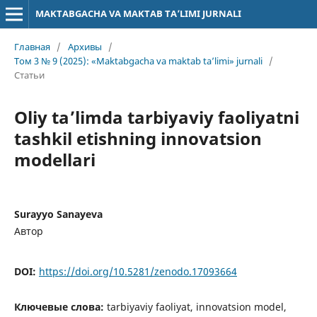
MAKTABGACHA VA MAKTAB TA’LIMI JURNALI
Главная
/
Архивы
/
Том 3 № 9 (2025): «Maktabgacha va maktab ta’limi» jurnali
/
Статьи
Oliy ta’limda tarbiyaviy faoliyatni
tashkil etishning innovatsion
modellari
Surayyo Sanayeva
Автор
DOI:
https://doi.org/10.5281/zenodo.17093664
Ключевые слова:
tarbiyaviy faoliyat, innovatsion model,