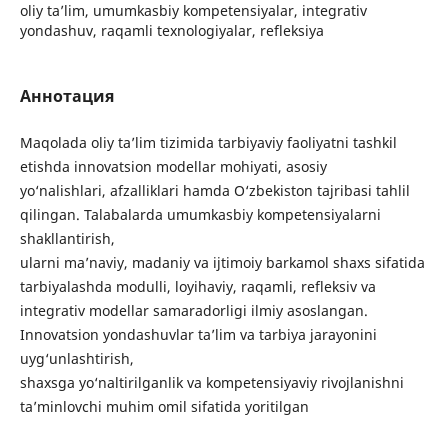
oliy ta’lim, umumkasbiy kompetensiyalar, integrativ
yondashuv, raqamli texnologiyalar, refleksiya
Аннотация
Maqolada oliy ta’lim tizimida tarbiyaviy faoliyatni tashkil
etishda innovatsion modellar mohiyati, asosiy
yo‘nalishlari, afzalliklari hamda O‘zbekiston tajribasi tahlil
qilingan. Talabalarda umumkasbiy kompetensiyalarni
shakllantirish,
ularni ma’naviy, madaniy va ijtimoiy barkamol shaxs sifatida
tarbiyalashda modulli, loyihaviy, raqamli, refleksiv va
integrativ modellar samaradorligi ilmiy asoslangan.
Innovatsion yondashuvlar ta’lim va tarbiya jarayonini
uyg‘unlashtirish,
shaxsga yo‘naltirilganlik va kompetensiyaviy rivojlanishni
ta’minlovchi muhim omil sifatida yoritilgan