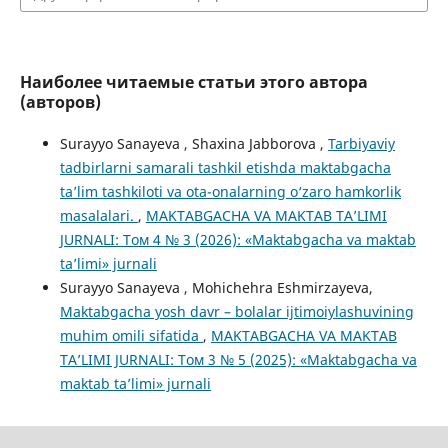
Наиболее читаемые статьи этого автора
(авторов)
Surayyo Sanayeva , Shaxina Jabborova ,
Tarbiyaviy
tadbirlarni samarali tashkil etishda maktabgacha
ta’lim tashkiloti va ota-onalarning o‘zaro hamkorlik
masalalari.
,
MAKTABGACHA VA MAKTAB TA’LIMI
JURNALI: Том 4 № 3 (2026): «Maktabgacha va maktab
ta’limi» jurnali
Surayyo Sanayeva , Mohichehra Eshmirzayeva,
Maktabgacha yosh davr – bolаlаr ijtimoiylashuvining
muhim omili sifatida
,
MAKTABGACHA VA MAKTAB
TA’LIMI JURNALI: Том 3 № 5 (2025): «Maktabgacha va
maktab ta’limi» jurnali