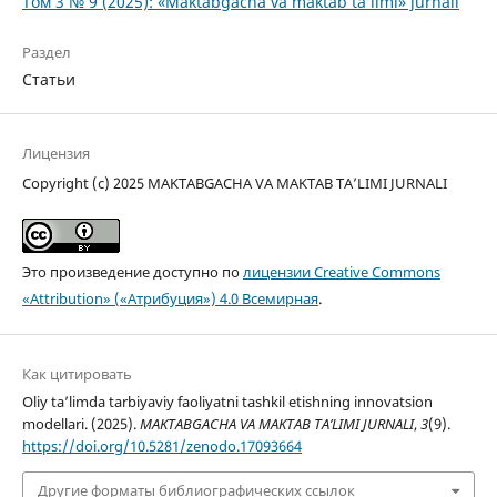
Том 3 № 9 (2025): «Maktabgacha va maktab ta’limi» jurnali
Раздел
Статьи
Лицензия
Copyright (c) 2025 MAKTABGACHA VA MAKTAB TA’LIMI JURNALI
Это произведение доступно по
лицензии Creative Commons
«Attribution» («Атрибуция») 4.0 Всемирная
.
Как цитировать
Oliy ta’limda tarbiyaviy faoliyatni tashkil etishning innovatsion
modellari. (2025).
MAKTABGACHA VA MAKTAB TA’LIMI JURNALI
,
3
(9).
https://doi.org/10.5281/zenodo.17093664
Другие форматы библиографических ссылок