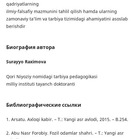
qadriyatlarning
ilmiy-falsafiy mazmunini tahlil qilish hamda ularning
zamonaviy ta’lim va tarbiya tizimidagi ahamiyatini asoslab
berishdir
Биография автора
Surayyo Raximova
Qori Niyoziy nomidagi tarbiya pedagogikasi
milliy instituti tayanch doktoranti
Библиографические ссылки
1. Arsatu. Axloqi kabir. – T.: Yangi asr avlodi, 2015. – B.254.
2. Abu Nasr Forobiy. Fozil odamlar shahri. – T.: Yangi asr