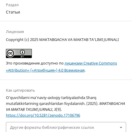
Раздел
Статьи
Лицензия
Copyright (c) 2025 MAKTABGACHA VA MAKTAB TA’LIMI JURNALI
Это произведение доступно по
лицензии Creative Commons
«Attribution» («Атрибуция») 4.0 Всемирная
.
Как цитировать
O‘quvchilarni ma’naviy-axloqiy tarbiyalashda Sharq
mutafakkirlarining qarashlaridan foydalanish. (2025).
MAKTABGACHA
VA MAKTAB TA’LIMI JURNALI
,
3
(9).
https://doi.org/10.5281/zenodo.17106796
Другие форматы библиографических ссылок