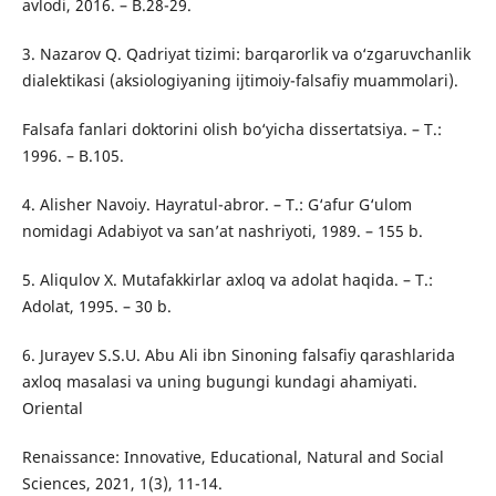
avlodi, 2016. – B.28-29.
3. Nazarov Q. Qadriyat tizimi: barqarorlik va o‘zgaruvchanlik
dialektikasi (aksiologiyaning ijtimoiy-falsafiy muammolari).
Falsafa fanlari doktorini olish bo‘yicha dissertatsiya. – T.:
1996. – B.105.
4. Alisher Navoiy. Hayratul-abror. – T.: G‘afur G‘ulom
nomidagi Adabiyot va san’at nashriyoti, 1989. – 155 b.
5. Aliqulov X. Mutafakkirlar axloq va adolat haqida. – T.:
Adolat, 1995. – 30 b.
6. Jurayev S.S.U. Abu Ali ibn Sinoning falsafiy qarashlarida
axloq masalasi va uning bugungi kundagi ahamiyati.
Oriental
Renaissance: Innovative, Educational, Natural and Social
Sciences, 2021, 1(3), 11-14.