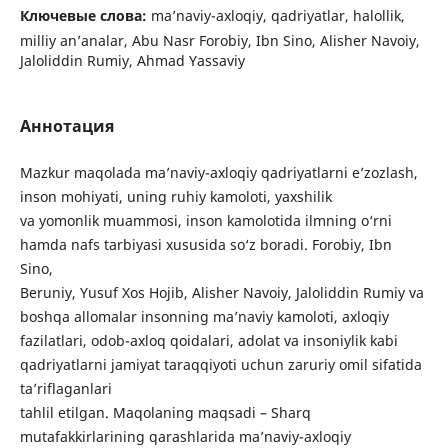
Ключевые слова:
ma’naviy-axloqiy, qadriyatlar, halollik,
milliy an’analar, Abu Nasr Forobiy, Ibn Sino, Alisher Navoiy,
Jaloliddin Rumiy, Ahmad Yassaviy
Аннотация
Mazkur maqolada ma’naviy-axloqiy qadriyatlarni e’zozlash,
inson mohiyati, uning ruhiy kamoloti, yaxshilik
va yomonlik muammosi, inson kamolotida ilmning o‘rni
hamda nafs tarbiyasi xususida so‘z boradi. Forobiy, Ibn
Sino,
Beruniy, Yusuf Xos Hojib, Alisher Navoiy, Jaloliddin Rumiy va
boshqa allomalar insonning ma’naviy kamoloti, axloqiy
fazilatlari, odob-axloq qoidalari, adolat va insoniylik kabi
qadriyatlarni jamiyat taraqqiyoti uchun zaruriy omil sifatida
ta’riflaganlari
tahlil etilgan. Maqolaning maqsadi – Sharq
mutafakkirlarining qarashlarida ma’naviy-axloqiy