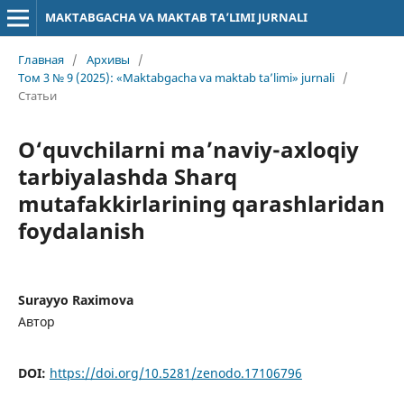
MAKTABGACHA VA MAKTAB TA’LIMI JURNALI
Главная
/
Архивы
/
Том 3 № 9 (2025): «Maktabgacha va maktab ta’limi» jurnali
/
Статьи
O‘quvchilarni ma’naviy-axloqiy
tarbiyalashda Sharq
mutafakkirlarining qarashlaridan
foydalanish
Surayyo Raximova
Автор
DOI:
https://doi.org/10.5281/zenodo.17106796