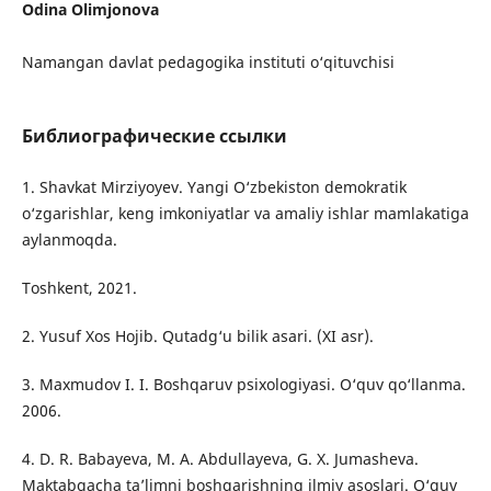
Odina Olimjonova
Namangan davlat pedagogika instituti o‘qituvchisi
Библиографические ссылки
1. Shavkat Mirziyoyev. Yangi O‘zbekiston demokratik
o‘zgarishlar, keng imkoniyatlar va amaliy ishlar mamlakatiga
aylanmoqda.
Toshkent, 2021.
2. Yusuf Xos Hojib. Qutadg‘u bilik asari. (XI asr).
3. Maxmudov I. I. Boshqaruv psixologiyasi. O‘quv qo‘llanma.
2006.
4. D. R. Babayeva, M. A. Abdullayeva, G. X. Jumasheva.
Maktabgacha ta’limni boshqarishning ilmiy asoslari. O‘quv