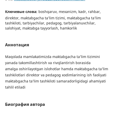
Ключевые слова:
boshqaruv, mexanizm, kadr, rahbar,
direktor, maktabgacha ta’lim tizimi, maktabgacha ta’lim
tashkiloti, tarbiyachilar, pedagog, tarbiyalanuvchilar,
salohiyat, maktabga tayyorlash, hamkorlik
Аннотация
Maqolada mamlakatimizda maktabgacha ta’lim tizimini
yanada takomillashtirish va rivojlantirish borasida
amalga oshirilayotgan islohotlar hamda maktabgacha ta’lim
tashkilotlari direktor va pedagog xodimlarining ish faoliyati
maktabgacha ta’lim tashkiloti samaradorligidagi ahamiyati
tahlil etiladi
Биография автора