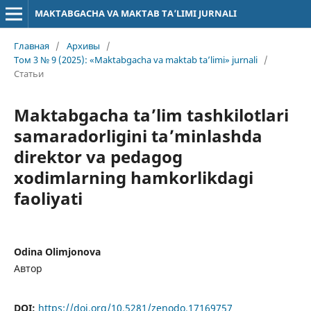
MAKTABGACHA VA MAKTAB TA’LIMI JURNALI
Главная
/
Архивы
/
Том 3 № 9 (2025): «Maktabgacha va maktab ta’limi» jurnali
/
Статьи
Maktabgacha ta’lim tashkilotlari
samaradorligini ta’minlashda
direktor va pedagog
xodimlarning hamkorlikdagi
faoliyati
Odina Olimjonova
Автор
DOI:
https://doi.org/10.5281/zenodo.17169757