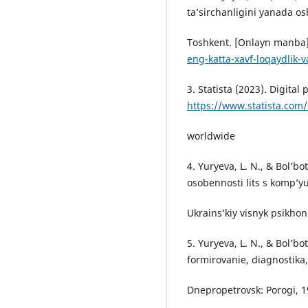
ta’sirchanligini yanada osh
Toshkent. [Onlayn manba
eng-katta-xavf-loqaydlik-v
3. Statista (2023). Digita
https://www.statista.com/
worldwide
4. Yuryeva, L. N., & Bol’bo
osobennosti lits s komp’y
Ukrains’kiy visnyk psikhon
5. Yuryeva, L. N., & Bol’bo
formirovanie, diagnostika, 
Dnepropetrovsk: Porogi, 1