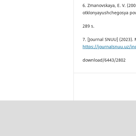
6. Zmanovskaya, E. V. (200
otklonyayushchegosya pov
289 s.
7. [Journal SNUU] (2023).
https://journalsnuu.uz/in
download/6443/2802