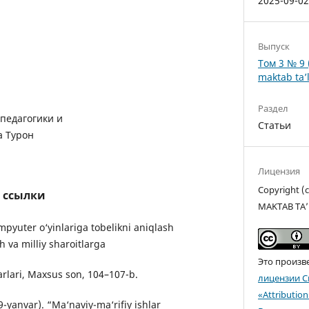
2025-09-0
Выпуск
Том 3 № 9 
maktab ta’l
Раздел
педагогики и
Статьи
а Турон
Лицензия
Copyright 
 ссылки
MAKTAB TA’
mpyuter o‘yinlariga tobelikni aniqlash
h va milliy sharoitlarga
Это произв
rlari, Maxsus son, 104–107-b.
лицензии C
«Attributio
9-yanvar). “Ma‘naviy-ma‘rifiy ishlar