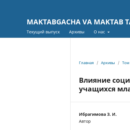
MAKTABGACHA VA MAKTAB TA
Текущий выпуск
Архивы
О нас
Главная
/
Архивы
/
Том 
Влияние соци
учащихся мла
Ибрагимова З. И.
Автор