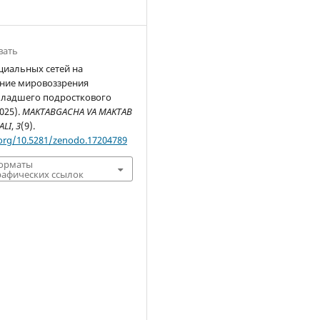
вать
циальных сетей на
ние мировоззрения
младшего подросткового
2025).
MAKTABGACHA VA MAKTAB
ALI
,
3
(9).
.org/10.5281/zenodo.17204789
форматы
афических ссылок