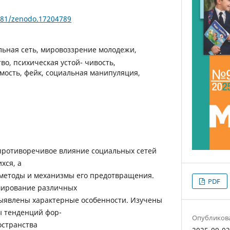
5281/zenodo.17204789
льная сеть, мировоззрение молодежи,
о, психическая устой- чивость,
ость, фейк, социальная манипуляция,
 противоречивое влияние социальных сетей
хся, а
методы и механизмы его предотвращения.
PDF
мирование различных
выявлены характерные особенности. Изучены
ы тенденций фор-
Опубликов
остранства