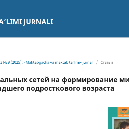
’LIMI JURNALI
3 № 9 (2025): «Maktabgacha va maktab ta’limi» jurnali
/
Статьи
альных сетей на формирование м
дшего подросткового возраста