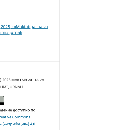
2
(2025): «Maktabgacha va
imi» jurnali
(c) 2025 MAKTABGACHA VA
LIMI JURNALI
едение доступно по
reative Commons
n» («Атрибуция») 4.0