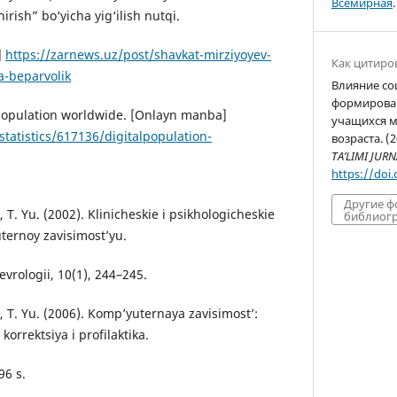
Всемирная
.
irish” bo‘yicha yig‘ilish nutqi.
]
https://zarnews.uz/post/shavkat-mirziyoyev-
Как цитиро
a-beparvolik
Влияние со
формирова
l population worldwide. [Onlayn manba]
учащихся 
statistics/617136/digitalpopulation-
возраста. (
TA’LIMI JURN
https://doi
Другие 
t, T. Yu. (2002). Klinicheskie i psikhologicheskie
библиогр
uternoy zavisimost’yu.
evrologii, 10(1), 244–245.
t, T. Yu. (2006). Komp’yuternaya zavisimost’:
korrektsiya i profilaktika.
96 s.