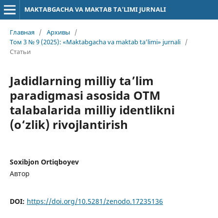
MAKTABGACHA VA MAKTAB TA’LIMI JURNALI
Главная
/
Архивы
/
Том 3 № 9 (2025): «Maktabgacha va maktab ta’limi» jurnali
/
Статьи
Jadidlarning milliy ta’lim
paradigmasi asosida OTM
talabalarida milliy identlikni
(o‘zlik) rivojlantirish
Soxibjon Ortiqboyev
Автор
DOI:
https://doi.org/10.5281/zenodo.17235136