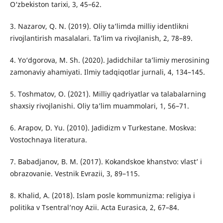
O‘zbekiston tarixi, 3, 45–62.
3. Nazarov, Q. N. (2019). Oliy ta’limda milliy identlikni
rivojlantirish masalalari. Ta’lim va rivojlanish, 2, 78–89.
4. Yo‘dgorova, M. Sh. (2020). Jadidchilar ta’limiy merosining
zamonaviy ahamiyati. Ilmiy tadqiqotlar jurnali, 4, 134–145.
5. Toshmatov, O. (2021). Milliy qadriyatlar va talabalarning
shaxsiy rivojlanishi. Oliy ta’lim muammolari, 1, 56–71.
6. Arapov, D. Yu. (2010). Jadidizm v Turkestane. Moskva:
Vostochnaya literatura.
7. Babadjanov, B. M. (2017). Kokandskoe khanstvo: vlast’ i
obrazovanie. Vestnik Evrazii, 3, 89–115.
8. Khalid, A. (2018). Islam posle kommunizma: religiya i
politika v Tsentral’noy Azii. Acta Eurasica, 2, 67–84.