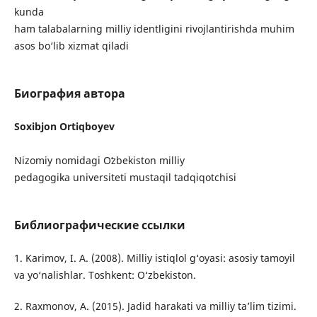
kunda
ham talabalarning milliy identligini rivojlantirishda muhim
asos bo‘lib xizmat qiladi
Биография автора
Soxibjon Ortiqboyev
Nizomiy nomidagi Oʻzbekiston milliy
pedagogika universiteti mustaqil tadqiqotchisi
Библиографические ссылки
1. Karimov, I. A. (2008). Milliy istiqlol g‘oyasi: asosiy tamoyil
va yo‘nalishlar. Toshkent: O‘zbekiston.
2. Raxmonov, A. (2015). Jadid harakati va milliy ta’lim tizimi.