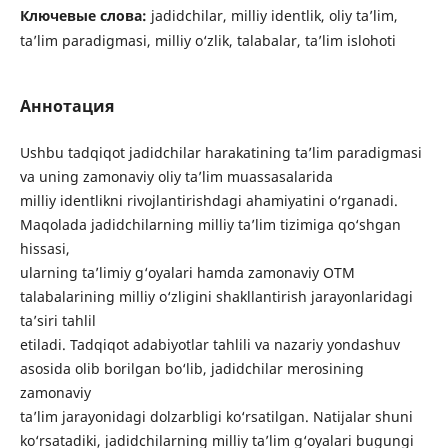
Ключевые слова:
jadidchilar, milliy identlik, oliy ta’lim,
ta’lim paradigmasi, milliy o‘zlik, talabalar, ta’lim islohoti
Аннотация
Ushbu tadqiqot jadidchilar harakatining ta’lim paradigmasi
va uning zamonaviy oliy ta’lim muassasalarida
milliy identlikni rivojlantirishdagi ahamiyatini o‘rganadi.
Maqolada jadidchilarning milliy ta’lim tizimiga qo‘shgan
hissasi,
ularning ta’limiy g‘oyalari hamda zamonaviy OTM
talabalarining milliy o‘zligini shakllantirish jarayonlaridagi
ta’siri tahlil
etiladi. Tadqiqot adabiyotlar tahlili va nazariy yondashuv
asosida olib borilgan bo‘lib, jadidchilar merosining
zamonaviy
ta’lim jarayonidagi dolzarbligi ko‘rsatilgan. Natijalar shuni
ko‘rsatadiki, jadidchilarning milliy ta’lim g‘oyalari bugungi