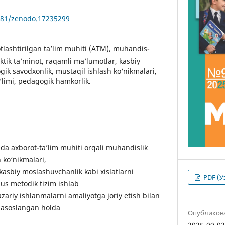
5281/zenodo.17235299
tlashtirilgan ta’lim muhiti (ATM), muhandis-
ktik ta’minot, raqamli ma’lumotlar, kasbiy
gik savodxonlik, mustaqil ishlash ko‘nikmalari,
limi, pedagogik hamkorlik.
ida axborot-ta’lim muhiti orqali muhandislik
h ko‘nikmalari,
kasbiy moslashuvchanlik kabi xislatlarni
PDF (У
us metodik tizim ishlab
zariy ishlanmalarni amaliyotga joriy etish bilan
 asoslangan holda
Опубликов