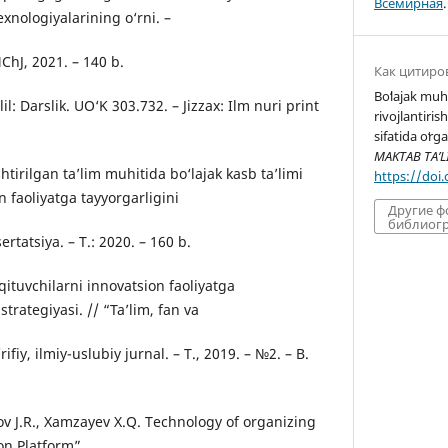
Всемирная
.
exnologiyalarining o‘rni. –
MChJ, 2021. – 140 b.
Как цитиро
Boʻlajak muh
il: Darslik. UO‘K 303.732. – Jizzax: Ilm nuri print
rivojlantir
sifatida oʻrg
MAKTAB TA’L
htirilgan ta’lim muhitida bo‘lajak kasb ta’limi
https://doi
n faoliyatga tayyorgarligini
Другие 
библиогр
ertatsiya. – T.: 2020. – 160 b.
‘qituvchilarni innovatsion faoliyatga
trategiyasi. // “Ta’lim, fan va
fiy, ilmiy-uslubiy jurnal. – T., 2019. – №2. – B.
ov J.R., Xamzayev X.Q. Technology of organizing
on Platform”.