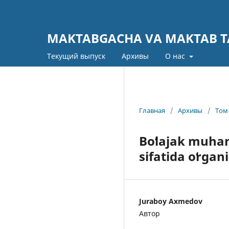
MAKTABGACHA VA MAKTAB TA
Текущий выпуск
Архивы
О нас
Главная
/
Архивы
/
Том 
Boʻlajak muha
sifatida oʻrgan
Juraboy Axmedov
Автор