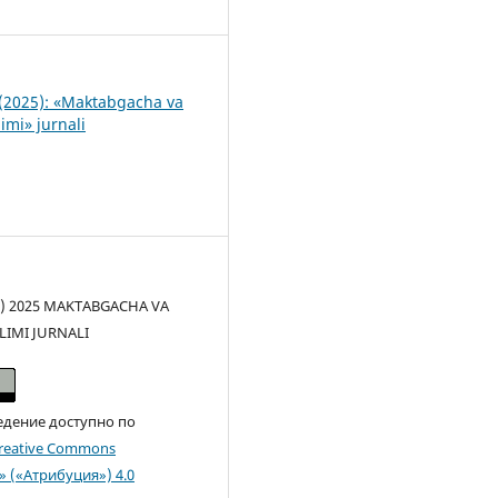
2
(2025): «Maktabgacha va
imi» jurnali
(c) 2025 MAKTABGACHA VA
LIMI JURNALI
едение доступно по
reative Commons
n» («Атрибуция») 4.0