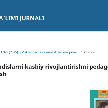
’LIMI JURNALI
3 № 9 (2025): «Maktabgacha va maktab ta’limi» jurnali
/
Статьи
ndislarni kasbiy rivojlantirishni pe
ish