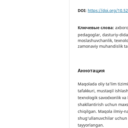
DOI:
https://doi.org/10.
Ключевые слова:
axboro
pedagoglar, dasturiy-dida
moslashuvchanlik, texnolo
zamonaviy muhandislik ta’
Аннотация
Maqolada oliy ta’lim tizim
tafakkuri, mustaqil ishlas
texnologik savodxonlik va 
shakllantirish uchun maxs
chiqilgan. Maqola ilmiy-na
shug‘ullanuvchilar uchun
tayyorlangan.