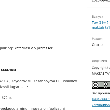
2025-09-0
Выпуск
Том 3 № 9 
maktab ta’l
Раздел
Статьи
iniring” kafedrasi v.b.professori
Лицензия
Copyright 
 ссылки
MAKTAB TA’
lov X.A., Xaydarov M., Xasanboyeva O., Usmonov
ohli lug‘at. – T.:
Это произв
– 672 b.
лицензии C
«Attributio
pedagoglarning innovatsion faoliyatini