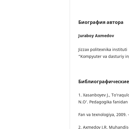
Биография автора
Juraboy Axmedov
Jizzax politexnika instituti
“Kompyuter va dasturiy inj
Библиографические
1. Xasanboyev J., To‘raqu
N.O‘. Pedagogika fanidan iz
Fan va texnologiya, 2009. 
2. Axmedov J.R. Muhandis-