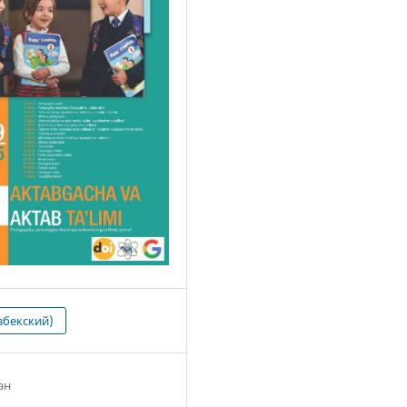
збекский)
ан