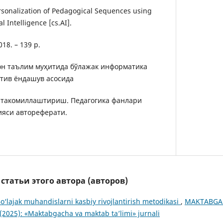
rsonalization of Pedagogical Sequences using
l Intelligence [cs.AI].
18. – 139 p.
рон таълим муҳитида бўлажак информатика
тив ёндашув асосида
 такомиллаштириш. Педагогика фанлари
ияси автореферати.
татьи этого автора (авторов)
o‘lajak muhandislarni kasbiy rivojlantirish metodikasi
,
MAKTABGAC
(2025): «Maktabgacha va maktab ta’limi» jurnali