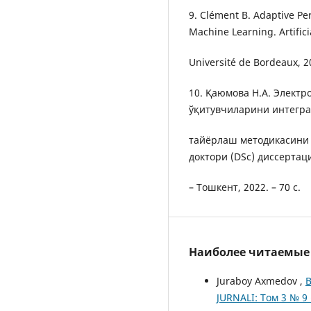
9. Clément B. Adaptive Pe
Machine Learning. Artificia
Université de Bordeaux, 20
10. Қаюмова Н.А. Элект
ўқитувчиларини интегра
тайёрлаш методикасини
доктори (DSc) диссертац
– Тошкент, 2022. – 70 с.
Наиболее читаемые с
Juraboy Axmedov ,
B
JURNALI: Том 3 № 9 