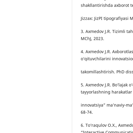
shakllantirishda axborot t
Jizzax: JizPI tipografiyasi 
3. Axmedov J.R. Tizimli tahl
MChJ, 2023.
4. Axmedov J.R. Axborotlas
o‘qituvchilarini innovatsio
takomillashtirish. PhD diss
5. Axmedov J.R. Bo‘lajak o
tayyorlashning harakatlar s
innovatsiya” ma’naviy-ma’ri
68-74.
6. To‘raqulov O.X., Axmed
“Interactive Communicati