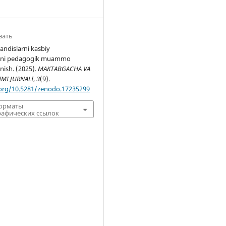
вать
andislarni kasbiy
ishni pedagogik muammo
anish. (2025).
MAKTABGACHA VA
IMI JURNALI
,
3
(9).
.org/10.5281/zenodo.17235299
форматы
афических ссылок