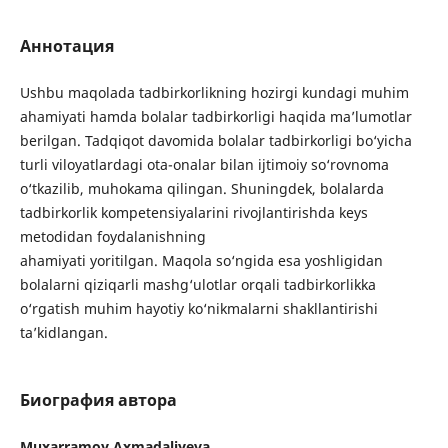
Аннотация
Ushbu maqolada tadbirkorlikning hozirgi kundagi muhim
ahamiyati hamda bolalar tadbirkorligi haqida ma’lumotlar
berilgan. Tadqiqot davomida bolalar tadbirkorligi bo‘yicha
turli viloyatlardagi ota-onalar bilan ijtimoiy so‘rovnoma
o‘tkazilib, muhokama qilingan. Shuningdek, bolalarda
tadbirkorlik kompetensiyalarini rivojlantirishda keys
metodidan foydalanishning
ahamiyati yoritilgan. Maqola so‘ngida esa yoshligidan
bolalarni qiziqarli mashg‘ulotlar orqali tadbirkorlikka
o‘rgatish muhim hayotiy ko‘nikmalarni shakllantirishi
ta’kidlangan.
Биография автора
Muxarramoy Axmadaliyeva