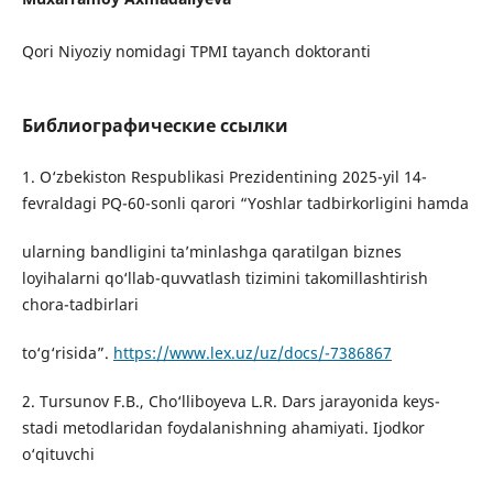
Qori Niyoziy nomidagi TPMI tayanch doktoranti
Библиографические ссылки
1. O‘zbekiston Respublikasi Prezidentining 2025-yil 14-
fevraldagi PQ-60-sonli qarori “Yoshlar tadbirkorligini hamda
ularning bandligini ta’minlashga qaratilgan biznes
loyihalarni qo‘llab-quvvatlash tizimini takomillashtirish
chora-tadbirlari
to‘g‘risida”.
https://www.lex.uz/uz/docs/-7386867
2. Tursunov F.B., Cho‘lliboyeva L.R. Dars jarayonida keys-
stadi metodlaridan foydalanishning ahamiyati. Ijodkor
o‘qituvchi