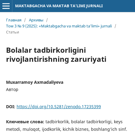
MAKTABGACHA VA MAKTAB TA’LIMI JURNALI
Главная
/
Архивы
/
Том 3 № 9 (2025): «Maktabgacha va maktab ta’limi» jurnali
/
Статьи
Bolalar tadbirkorligini
rivojlantirishning zaruriyati
Muxarramoy Axmadaliyeva
Автор
DOI:
https://doi.org/10.5281/zenodo.17235399
Ключевые слова:
tadbirkorlik, bolalar tadbirkorligi, keys
metodi, muloqot, ijodkorlik, kichik biznes, boshlang‘ich sinf.