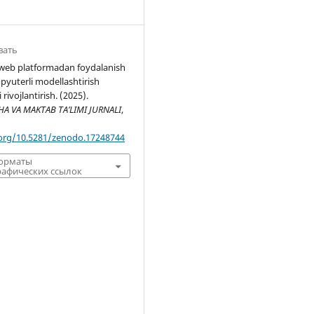
вать
 web platformadan foydalanish
pyuterli modellashtirish
rivojlantirish. (2025).
 VA MAKTAB TA’LIMI JURNALI
,
.org/10.5281/zenodo.17248744
форматы
афических ссылок