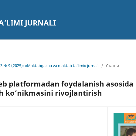
’LIMI JURNALI
3 № 9 (2025): «Maktabgacha va maktab ta’limi» jurnali
/
Статьи
eb platformadan foydalanish asosida
h ko‘nikmasini rivojlantirish