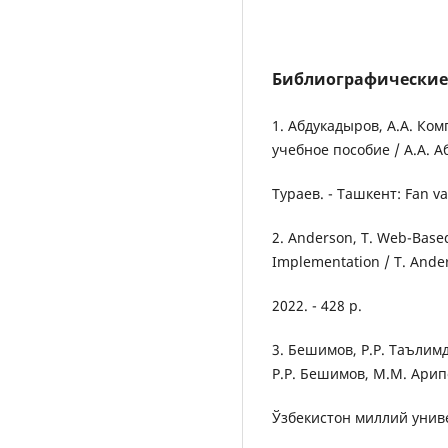
Библиографические
1. Абдукадыров, А.А. К
учебное пособие / А.А. А
Тураев. - Ташкент: Fan va 
2. Anderson, T. Web-Base
Implementation / T. Ander
2022. - 428 p.
3. Бешимов, Р.Р. Таълим
Р.Р. Бешимов, М.М. Арип
Ўзбекистон миллий униве