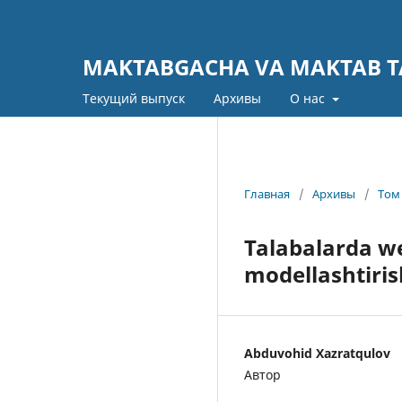
MAKTABGACHA VA MAKTAB TA
Текущий выпуск
Архивы
О нас
Главная
/
Архивы
/
Том 
Talabalarda w
modellashtiris
Abduvohid Xazratqulov
Автор