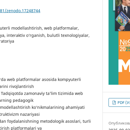
5281/zenodo.17248744
terli modellashtirish, web platformalar,
iya, interaktiv o‘rganish, bulutli texnologiyalar,
ratoriya
da web platformalar asosida kompyuterli
ini rivojlantirish
n. Tadqiqotda zamonaviy ta’lim tizimida web
larning pedagogik
PDF (У
i modellashtirish ko‘nikmalarining ahamiyati
truktivizm nazariyasi
an foydalanishning metodologik asoslari, turli
Опубликов
irish platformalari va