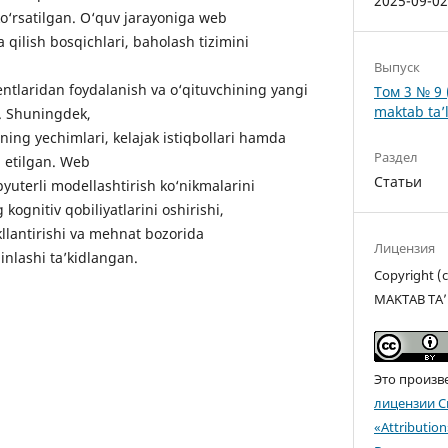
2025-09-0
ko‘rsatilgan. O‘quv jarayoniga web
a qilish bosqichlari, baholash tizimini
Выпуск
entlaridan foydalanish va o‘qituvchining yangi
Том 3 № 9 
maktab ta’l
an. Shuningdek,
ing yechimlari, kelajak istiqbollari hamda
Раздел
 etilgan. Web
Статьи
yuterli modellashtirish ko‘nikmalarini
 kognitiv qobiliyatlarini oshirishi,
kllantirishi va mehnat bozorida
Лицензия
inlashi ta’kidlangan.
Copyright 
MAKTAB TA’
Это произв
лицензии C
«Attributio