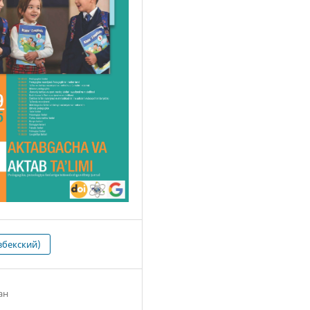
збекский)
ан