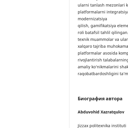
ularni tanlash mezonlari 
platformalarni integratsiy
modernizatsiya
qilish, gamifikatsiya elem
roli batafsil tahlil qiling
texnik muammolar va ularn
xalqaro tajriba muhokama
platformalar asosida komp
rivojlantirish talabalarning
amaliy ko‘nikmalarini sha
raqobatbardoshligini ta’m
Биография автора
Abduvohid Xazratqulov
Jizzax politexnika instituti