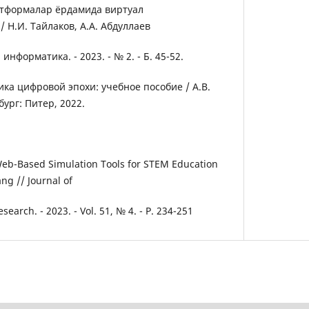
латформалар ёрдамида виртуал
 Н.И. Тайлаков, А.А. Абдуллаев
информатика. - 2023. - № 2. - Б. 45-52.
тика цифровой эпохи: учебное пособие / А.В.
бург: Питер, 2022.
 Web-Based Simulation Tools for STEM Education
ng // Journal of
earch. - 2023. - Vol. 51, № 4. - P. 234-251