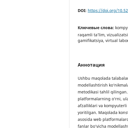
DOI:
https://doi.org/10.
Ключевые слова:
kompyu
raqamli ta’lim, vizualizats
gamifikatsiya, virtual labo
Аннотация
Ushbu maqolada talabalar
modellashtirish ko‘nikmalar
metodikasi tahlil qilinga
platformalarning o‘rni, u
afzalliklari va kompyuterl
yoritilgan. Maqolada kons
asosida web platformalard
fanlar bo‘yicha modellasht