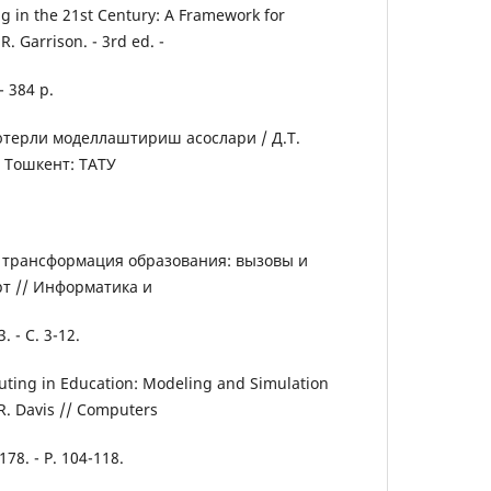
ng in the 21st Century: A Framework for
R. Garrison. - 3rd ed. -
- 384 p.
ютерли моделлаштириш асослари / Д.Т.
- Тошкент: ТАТУ
я трансформация образования: вызовы и
рт // Информатика и
. - С. 3-12.
uting in Education: Modeling and Simulation
 R. Davis // Computers
178. - P. 104-118.