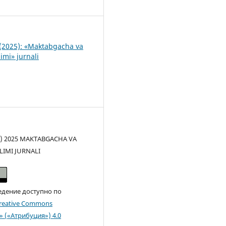
2
(2025): «Maktabgacha va
imi» jurnali
(c) 2025 MAKTABGACHA VA
LIMI JURNALI
едение доступно по
reative Commons
n» («Атрибуция») 4.0