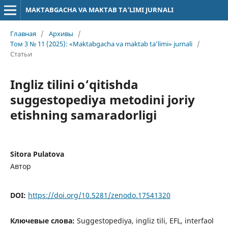
MAKTABGACHA VA MAKTAB TA’LIMI JURNALI
Главная
/
Архивы
/
Том 3 № 11 (2025): «Maktabgacha va maktab ta’limi» jurnali
/
Статьи
Ingliz tilini o‘qitishda
suggestopediya metodini joriy
etishning samaradorligi
Sitora Pulatova
Автор
DOI:
https://doi.org/10.5281/zenodo.17541320
Ключевые слова:
Suggestopediya, ingliz tili, EFL, interfaol