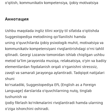
o‘qitish, kommunikativ kompetensiya, ijobiy motivatsiya
Аннотация
Ushbu maqolada ingliz tilini xorijiy til sifatida o‘qitishda
Suggestopediya metodining qo‘llanilishi hamda
uning o‘quvchilarda ijobiy psixologik muhit, motivatsiya va
kommunikativ kompetensiyani rivojlantirishdagi o‘rni tahlil
qilinadi. Georgi Lozanov tomonidan ishlab chiqilgan ushbu
metod ta’lim jarayonida musiqa, relaksatsiya, o‘yin va badiiy
elementlardan foydalanish orqali o‘rganishni stresssiz,
zavqli va samarali jarayonga aylantiradi. Tadqiqot natijalari
shuni
ko‘rsatadiki, Suggestopediya EFL (English as a Foreign
Language) darslarida o‘quvchilarning nutq, tinglab
tushunish va
ijodiy fikrlash ko‘nikmalarini rivojlantiradi hamda ularning
o‘ziga ishonchini oshiradi.