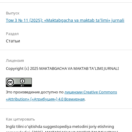
Выпуск
Том 3 № 11 (2025): «Maktabgacha va maktab ta’limi» jurnali
Раздел
Статьи
Лицензия
Copyright (c) 2025 MAKTABGACHA VA MAKTAB TA’LIMI JURNALI
Это произведение доступно по
лицензии Creative Commons
«Attribution» («Атрибуция») 4.0 Всемирная
.
Как цитировать
Ingliz tilini o‘qitishda suggestopediya metodini joriy etishning