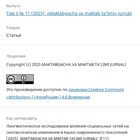
Выпуск
Том 3 № 11 (2025): «Maktabgacha va maktab ta’limi» jurnali
Раздел
Статьи
Лицензия
Copyright (c) 2025 MAKTABGACHA VA MAKTAB TA’LIMI JURNALI
Это произведение доступно по
лицензии Creative Commons
«Attribution» («Атрибуция») 4.0 Всемирная
.
Как цитировать
Лингвистическое исследование влияния социальных сетей на
синтаксические изменения в языке современного поколения.
(2025).
MAKTABGACHA VA MAKTAB TA’LIMI JURNALI
,
3
(11).