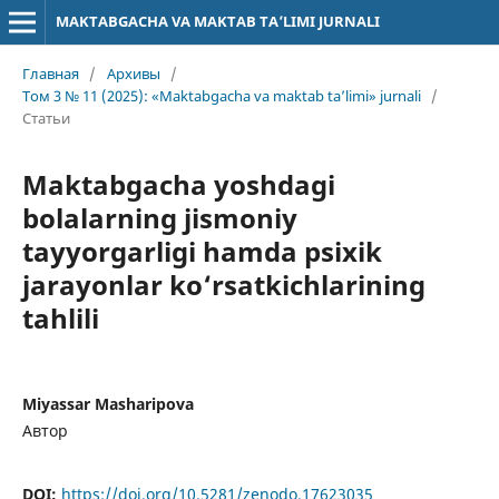
MAKTABGACHA VA MAKTAB TA’LIMI JURNALI
Главная
/
Архивы
/
Том 3 № 11 (2025): «Maktabgacha va maktab ta’limi» jurnali
/
Статьи
Maktabgacha yoshdagi
bolalarning jismoniy
tayyorgarligi hamda psixik
jarayonlar ko‘rsatkichlarining
tahlili
Miyassar Masharipova
Автор
DOI:
https://doi.org/10.5281/zenodo.17623035