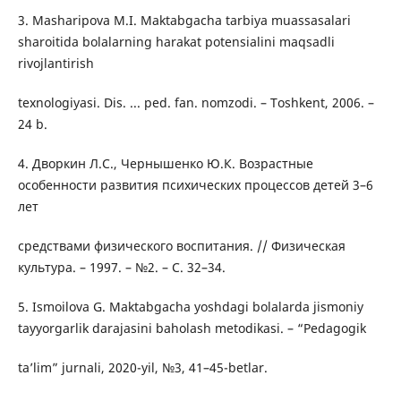
3. Masharipova M.I. Maktabgacha tarbiya muassasalari
sharoitida bolalarning harakat potensialini maqsadli
rivojlantirish
texnologiyasi. Dis. ... ped. fan. nomzodi. – Toshkent, 2006. –
24 b.
4. Дворкин Л.С., Чернышенко Ю.К. Возрастные
особенности развития психических процессов детей 3–6
лет
средствами физического воспитания. // Физическая
культура. – 1997. – №2. – С. 32–34.
5. Ismoilova G. Maktabgacha yoshdagi bolalarda jismoniy
tayyorgarlik darajasini baholash metodikasi. – “Pedagogik
ta’lim” jurnali, 2020-yil, №3, 41–45-betlar.