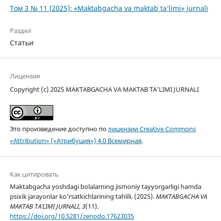
Том 3 № 11 (2025): «Maktabgacha va maktab ta’limi» jurnali
Раздел
Статьи
Лицензия
Copyright (c) 2025 MAKTABGACHA VA MAKTAB TA’LIMI JURNALI
Это произведение доступно по
лицензии Creative Commons
«Attribution» («Атрибуция») 4.0 Всемирная
.
Как цитировать
Maktabgacha yoshdagi bolalarning jismoniy tayyorgarligi hamda
psixik jarayonlar ko‘rsatkichlarining tahlili. (2025).
MAKTABGACHA VA
MAKTAB TA’LIMI JURNALI
,
3
(11).
https://doi.org/10.5281/zenodo.17623035