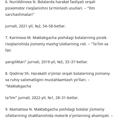
6. Nuriddinova N. Bolalarda harakat faoliyati orqali
psixomotor rivojlanishni ta’minlash usullari. – “Ilm
sarchashmalari”
jurnali, 2021-yil, №2, 54–58-betlar.
7. Karimova M. Maktabgacha yoshdagi bolalarning psixik
rivojlanishida jismoniy mashg‘ulotlarning roli. – “Ta’lim va
fan
yangiliklari” jurnali, 2019-yil, №5, 33–37-betlar.
8. Qodirov Sh. Harakatli o‘yinlar orqali bolalarning jismoniy
va ruhiy salomatligini mustahkamlash yo‘llari. –
“Maktabgacha
ta’lim” jurnali, 2022-yil, №1, 28–31-betlar.
9. Mamatova N. Maktabgacha yoshdagi bolalar jismoniy
sifatlarining shakllanishida motorik o‘yinlarning ahamiyati. –