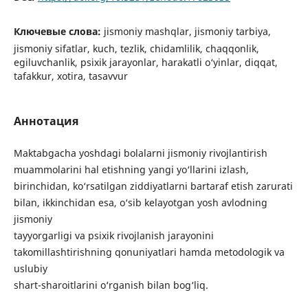
Ключевые слова:
jismoniy mashqlar, jismoniy tarbiya,
jismoniy sifatlar, kuch, tezlik, chidamlilik, chaqqonlik,
egiluvchanlik, psixik jarayonlar, harakatli o‘yinlar, diqqat,
tafakkur, xotira, tasavvur
Аннотация
Maktabgacha yoshdagi bolalarni jismoniy rivojlantirish
muammolarini hal etishning yangi yo‘llarini izlash,
birinchidan, ko‘rsatilgan ziddiyatlarni bartaraf etish zarurati
bilan, ikkinchidan esa, o‘sib kelayotgan yosh avlodning
jismoniy
tayyorgarligi va psixik rivojlanish jarayonini
takomillashtirishning qonuniyatlari hamda metodologik va
uslubiy
shart-sharoitlarini o‘rganish bilan bog‘liq.