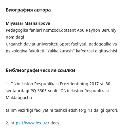
Биография автора
Miyassar Masharipova
Pedagogika fanlari nomzodi,dotsent Abu Rayhon Beruniy
nomidagi
Urganch davlat universiteti Sport faoliyati, pedagogika va
psixologiya fakulteti “Yakka kurash” kafedrasi o‘qituvchisi
Библиографические ссылки
1. O‘zbekiston Respublikasi Prezidentining 2017-yil 30-
sentabrdagi PQ-3305-sonli “O‘zbekiston Respublikasi
Maktabgacha
ta’lim vazirligi faoliyatini tashkil etish to‘g‘risida”gi qarori.
2.
https://www.lex.uz
› docs