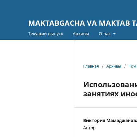
MAKTABGACHA VA MAKTAB TA
Текущий выпуск
Архивы
О нас
Главная
/
Архивы
/
Том 
Использовани
занятиях ино
Виктория Мамаджанов
Автор