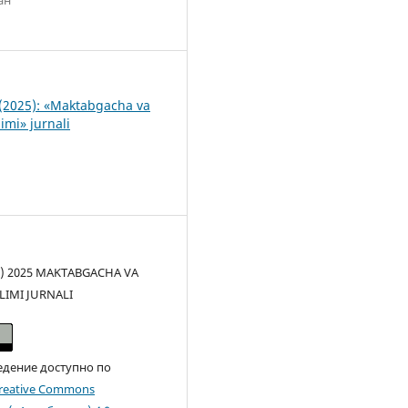
9
(2025): «Maktabgacha va
imi» jurnali
(c) 2025 MAKTABGACHA VA
LIMI JURNALI
едение доступно по
reative Commons