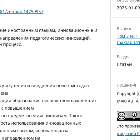
2025-01-0
5281/zenodo.14759957
Выпуск
ние иностранным языкам, инновационные и
Том 3 № 1 
 направления педагогических инноваций,
maktab ta’l
 процесс.
Раздел
Статьи
Лицензия
су изучения и внедрения новых методов
чена
Copyright 
зации образования посредством важнейших
MAKTAB TA’
х с повышением
 по предметным дисциплинам. Также
ность использования инновационных
Это произв
ранным языкам, основанных на
лицензии C
, направленном на