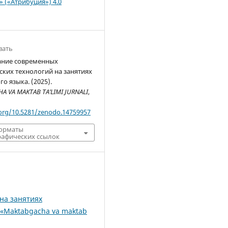
n» («Атрибуция») 4.0
вать
ание современных
ских технологий на занятиях
о языка. (2025).
 VA MAKTAB TA’LIMI JURNALI
,
.org/10.5281/zenodo.14759957
форматы
афических ссылок
на занятиях
 «Maktabgacha va maktab