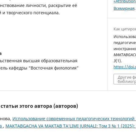
«Attributio
нствование личности, раскрытие её
Всемирная
.
 и творческого потенциала.
Как цитиро
Использов
педагогиче
иностранног
а
MAKTABGACHA
ьственная высшая образовательная
3
(1).
https://doi
ель кафедры “Восточная филология”
Другие 
библиогр
татьи этого автора (авторов)
нова,
Использование современных педагогических технологий 
ка
,
MAKTABGACHA VA MAKTAB TA’LIMI JURNALI: Том 3 № 1 (2025):