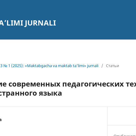
’LIMI JURNALI
3 № 1 (2025): «Maktabgacha va maktab ta’limi» jurnali
/
Статьи
е современных педагогических те
странного языка
а
Опубликов