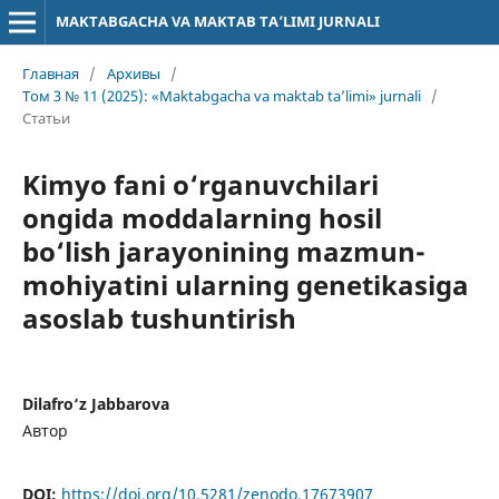
MAKTABGACHA VA MAKTAB TA’LIMI JURNALI
Главная
/
Архивы
/
Том 3 № 11 (2025): «Maktabgacha va maktab ta’limi» jurnali
/
Статьи
Kimyo fani o‘rganuvchilari
ongida moddalarning hosil
bo‘lish jarayonining mazmun-
mohiyatini ularning genetikasiga
asoslab tushuntirish
Dilafro‘z Jabbarova
Автор
DOI:
https://doi.org/10.5281/zenodo.17673907