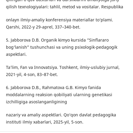
qilish texnologiyalari: tahlil, metod va vositalar. Respublika
onlayn ilmiy-amaliy konferensiya materiallar to‘plami.
Qarshi, 2022-y 29-aprel, 337–340-bet.
5. Jabborova D.B. Organik kimyo kursida “Sinflararo
bog‘lanish” tushunchasi va uning psixologik-pedagogik
aspektlari.
Ta’lim, Fan va Innovatsiya. Toshkent, ilmiy-uslubiy jurnal,
2021-yil, 4-son, 83–87-bet.
6. Jabborova D.B., Rahmatova G.B. Kimyo fanida
moddalarning reaksion qobiliyati ularning genetikasi
izchilligiga asoslanganligining
nazariy va amaliy aspektlari. Qo‘qon davlat pedagogika
instituti ilmiy xabarlari, 2025-yil, 5-son.