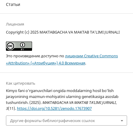
Статьи
Лицензия
Copyright (c) 2025 MAKTABGACHA VA MAKTAB TA’LIMI JURNALI
Это произведение доступно по
лицензии Creative Commons
«Attribution» («Атрибуция») 4.0 Всемирная
.
Как цитировать
Kimyo fani o‘rganuvchilari ongida moddalarning hosil bo‘lish
jarayonining mazmun-mohiyatini ularning genetikasiga asoslab
tushuntirish. (2025).
MAKTABGACHA VA MAKTAB TA’LIMI JURNALI
,
3
(11).
https://doi.org/10.5281/zenodo.17673907
Другие форматы библиографических ссылок