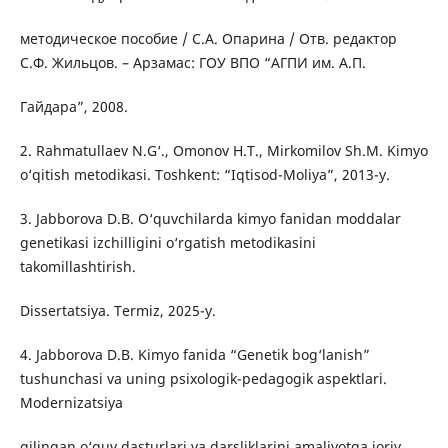
методическое пособие / С.А. Опарина / Отв. редактор
С.Ф. Жильцов. – Арзамас: ГОУ ВПО “АГПИ им. А.П.
Гайдара”, 2008.
2. Rahmatullaev N.G‘., Omonov H.T., Mirkomilov Sh.M. Kimyo
o‘qitish metodikasi. Toshkent: “Iqtisod-Moliya”, 2013-y.
3. Jabborova D.B. O‘quvchilarda kimyo fanidan moddalar
genetikasi izchilligini o‘rgatish metodikasini
takomillashtirish.
Dissertatsiya. Termiz, 2025-y.
4. Jabborova D.B. Kimyo fanida “Genetik bog‘lanish”
tushunchasi va uning psixologik-pedagogik aspektlari.
Modernizatsiya
qilingan o‘quv dasturlari va darsliklarini amaliyotga joriy