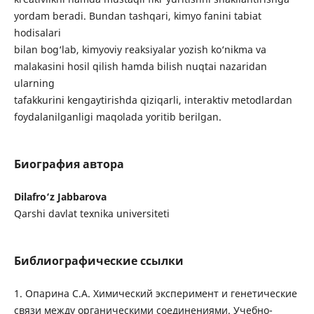
yordam beradi. Bundan tashqari, kimyo fanini tabiat
hodisalari
bilan bog‘lab, kimyoviy reaksiyalar yozish ko‘nikma va
malakasini hosil qilish hamda bilish nuqtai nazaridan
ularning
tafakkurini kengaytirishda qiziqarli, interaktiv metodlardan
foydalanilganligi maqolada yoritib berilgan.
Биография автора
Dilafro‘z Jabbarova
Qarshi davlat texnika universiteti
Библиографические ссылки
1. Опарина С.А. Химический эксперимент и генетические
связи между органическими соединениями. Учебно-