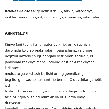
Ключевые слова:
genetik izchillik, tarkib, kategoriya,
reaktiv, tamoyil, obyekt, gomologiya, izomeriya, integrativ.
Аннотация
Kimyo fani tabiiy fanlar qatoriga kirib, uni o‘rganish
davomida ko‘plab reaksiyalarni bajarishimiz va uning
negizini nazariy chuqur anglab yetishimiz zarurdir. Bu
jarayonda reaksiya mahsulotining dastlabki reaksiyaga
kirishuvchi
moddalarga o‘xshash bo‘lishi uning genetikasiga
bog‘liqligini yaqqol tushuntirib beradi. O‘quvchilar genetik
izchillik
tushunchasini anglab, yangi mahsulot haqida oldindan
tasavvur qila olishlari mumkin va bu ularda ilmiy
dunyoqarashni,
kreativlikni hamda mustaqil fikr yuritishni shakllantirishga