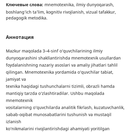
Ключевые слова:
mnemotexnika, ilmiy dunyoqarash,
boshlang‘ich ta’lim, kognitiv rivojlanish, vizual tafakkur,
pedagogik metodika.
Аннотация
Mazkur maqolada 3–4-sinf o‘quvchilarining ilmiy
dunyoqarashini shakllantirishda mnemotexnik usullardan
foydalanishning nazariy asoslari va amaliy jihatlari tahlil
qilingan. Mnemotexnika yordamida o‘quvchilar tabiat,
jamiyat va
texnika haqidagi tushunchalarni tizimli, obrazli hamda
mantiqiy tarzda o‘zlashtiradilar. Ushbu maqolada
mnemotexnik
vositalarning o‘quvchilarda analitik fikrlash, kuzatuvchanlik,
sabab-oqibat munosabatlarini tushunish va mustaqil
izlanish
ko‘nikmalarini rivojlantirishdagi ahamiyati yoritilgan