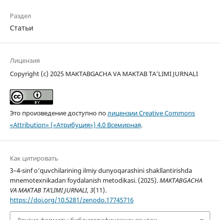
Раздел
Статьи
Лицензия
Copyright (c) 2025 MAKTABGACHA VA MAKTAB TA’LIMI JURNALI
Это произведение доступно по
лицензии Creative Commons
«Attribution» («Атрибуция») 4.0 Всемирная
.
Как цитировать
3–4-sinf o‘quvchilarining ilmiy dunyoqarashini shakllantirishda
mnemotexnikadan foydalanish metodikasi. (2025).
MAKTABGACHA
VA MAKTAB TA’LIMI JURNALI
,
3
(11).
https://doi.org/10.5281/zenodo.17745716
Другие форматы библиографических ссылок