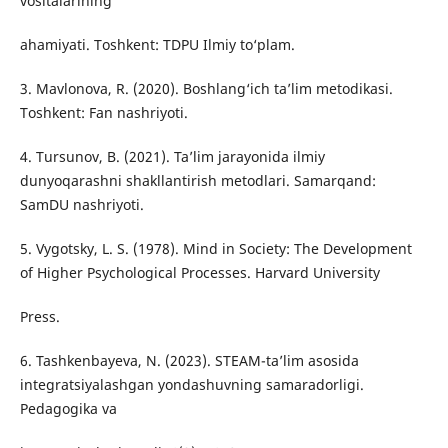
vositalarining
ahamiyati. Toshkent: TDPU Ilmiy to‘plam.
3. Mavlonova, R. (2020). Boshlang‘ich ta’lim metodikasi.
Toshkent: Fan nashriyoti.
4. Tursunov, B. (2021). Ta’lim jarayonida ilmiy
dunyoqarashni shakllantirish metodlari. Samarqand:
SamDU nashriyoti.
5. Vygotsky, L. S. (1978). Mind in Society: The Development
of Higher Psychological Processes. Harvard University
Press.
6. Tashkenbayeva, N. (2023). STEAM-ta’lim asosida
integratsiyalashgan yondashuvning samaradorligi.
Pedagogika va