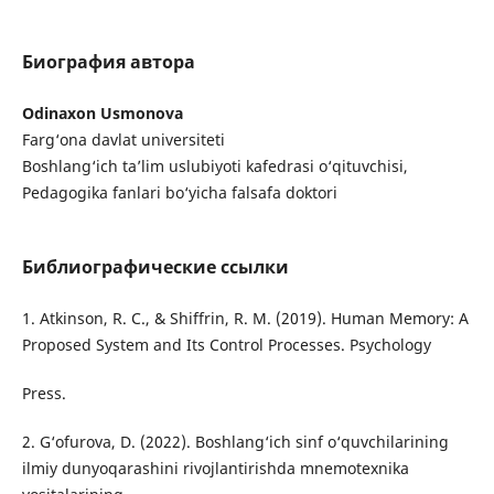
Биография автора
Odinaxon Usmonova
Farg‘ona davlat universiteti
Boshlang‘ich ta’lim uslubiyoti kafedrasi o‘qituvchisi,
Pedagogika fanlari bo‘yicha falsafa doktori
Библиографические ссылки
1. Atkinson, R. C., & Shiffrin, R. M. (2019). Human Memory: A
Proposed System and Its Control Processes. Psychology
Press.
2. G‘ofurova, D. (2022). Boshlang‘ich sinf o‘quvchilarining
ilmiy dunyoqarashini rivojlantirishda mnemotexnika