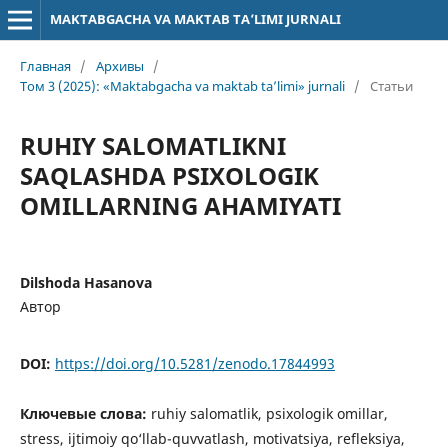
MAKTABGACHA VA MAKTAB TA’LIMI JURNALI
Главная
/
Архивы
/
Том 3 (2025): «Maktabgacha va maktab ta’limi» jurnali
/
Статьи
RUHIY SALOMATLIKNI
SAQLASHDA PSIXOLOGIK
OMILLARNING AHAMIYATI
Dilshoda Hasanova
Автор
DOI:
https://doi.org/10.5281/zenodo.17844993
Ключевые слова:
ruhiy salomatlik, psixologik omillar,
stress, ijtimoiy qo‘llab-quvvatlash, motivatsiya, refleksiya,