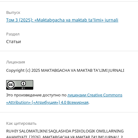
Выпуск
Том 3 (2025): «Maktabgacha va maktab ta’limi» jurnali
Раздел
Статьи
Лицензия
Copyright (c) 2025 MAKTABGACHA VA MAKTAB TA’LIMI JURNALI
Это произведение доступно по
лицензии Creative Commons
«Attribution» («Атрибуция») 4.0 Всемирная
.
Как цитировать
RUHIY SALOMATLIKNI SAQLASHDA PSIXOLOGIK OMILLARNING
AHAMIYATI. (2026).
MAKTABGACHA VA MAKTAB TA’LIMI JURNALI
,
3
.