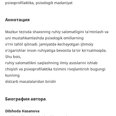
psixoprofilaktika, psixologik madaniyat
Аннотация
Mazkur tezisda shaxsning ruhiy salomatligini ta’minlash va
uni mustahkamlashda psixologik omillarning
o‘rni tahlil qilinadi. Jamiyatda kechayotgan ijtimoiy
o‘zgarishlar inson ruhiyatiga bevosita ta’sir ko‘rsatmoqda.
Shu bois,
ruhiy salomatlikni saqlashning ilmiy asoslarini ishlab
chiqish va psixoprofilaktika tizimini rivojlantirish bugungi
kunning
dolzarb masalalaridan biridir
Биография автора
Dilshoda Hasanova