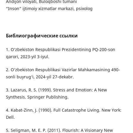
Andijon viloyati, Buloqboshi tumani
“Inson” ijtimoiy xizmatlar markazi, psixolog
Библиографические ссылки
1. O‘zbekiston Respublikasi Prezidentining PQ-200-son
qarori, 2023-yil 3-iyul.
2. O‘zbekiston Respublikasi Vazirlar Mahkamasining 490-
sonli buyrug‘i, 2024-yil 27-dekabr.
3. Lazarus, R. S. (1999). Stress and Emotion: A New
Synthesis. Springer Publishing.
4. Kabat-Zinn, J. (1990). Full Catastrophe Living. New York:
Dell.
5. Seligman, M. E. P. (2011). Flourish: A Visionary New