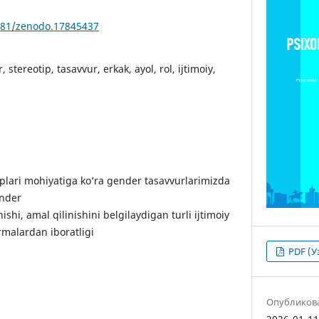
5281/zenodo.17845437
 stereotip, tasavvur, erkak, ayol, rol, ijtimoiy,
lari mohiyatiga ko‘ra gender tasavvurlarimizda
ender
nishi, amal qilinishini belgilaydigan turli ijtimoiy
rmalardan iboratligi
PDF (У
Опубликов