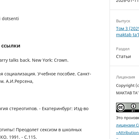
2026-01-1
i dotsenti
Выпуск
Том 3 (202
maktab ta’l
 ссылки
Раздел
Статьи
Barry talks back. New York: Crown.
ая социализация. Учебное пособие. Санкт-
Лицензия
м. А.И.Рерсена,
Copyright 
MAKTAB TA’
гия стереотипов. - Екатеринбург: Изд-во
Это произв
лицензии C
еотипы! Преодолет сексизм в школных
«Attributio
О, 1991. - С.115.