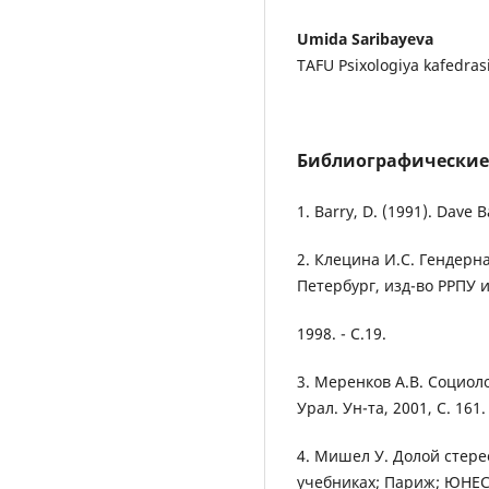
Umida Saribayeva
TAFU Psixologiya kafedras
Библиографические
1. Barry, D. (1991). Dave 
2. Клецина И.С. Гендерн
Петербург, изд-во РРПУ и
1998. - С.19.
3. Меренков А.В. Социоло
Урал. Ун-та, 2001, С. 161.
4. Мишел У. Долой стер
учебниках; Париж; ЮНЕСК