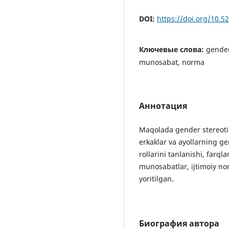
DOI:
https://doi.org/10.
Ключевые слова:
gender,
munosabat, norma
Аннотация
Maqolada gender stereotip
erkaklar va ayollarning g
rollarini tanlanishi, farqla
munosabatlar, ijtimoiy no
yoritilgan.
Биография автора