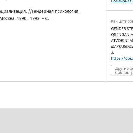
Всемирная
.
оциализация. //Гендерная психология.
осква. 1990., 1993. – С.
Как цитиро
GENDER STE
QILINGAN M
ATVORINI M
MAKTABGACHA
3
.
https://doi
Другие 
библиогр