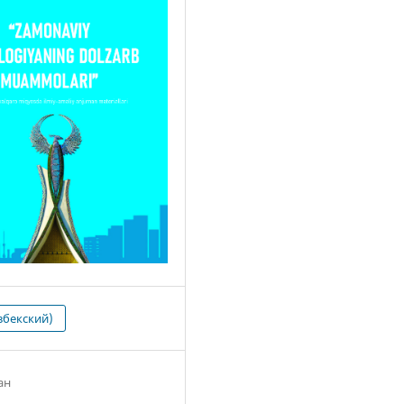
збекский)
ан