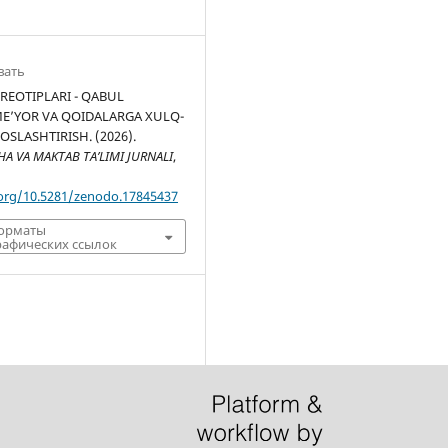
вать
REOTIPLARI - QABUL
E’YOR VA QOIDALARGA ХULQ-
OSLASHTIRISH. (2026).
 VA MAKTAB TA’LIMI JURNALI
,
.org/10.5281/zenodo.17845437
форматы
афических ссылок