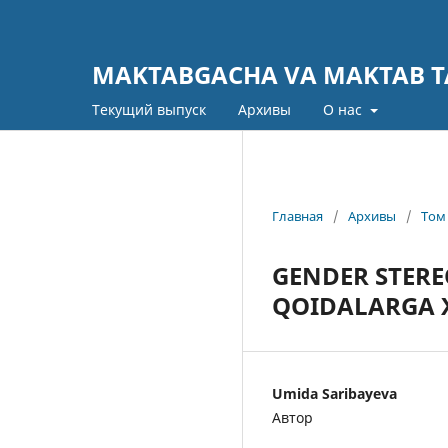
MAKTABGACHA VA MAKTAB TA
Текущий выпуск
Архивы
О нас
Главная
/
Архивы
/
Том 
GENDER STERE
QOIDALARGA 
Umida Saribayeva
Автор