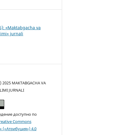
1
5): «Maktabgacha va
imi» jurnali
(c) 2025 MAKTABGACHA VA
LIMI JURNALI
едение доступно по
reative Commons
n» («Атрибуция») 4.0