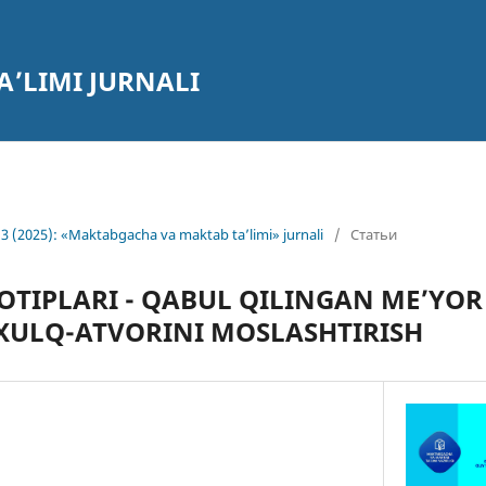
’LIMI JURNALI
3 (2025): «Maktabgacha va maktab ta’limi» jurnali
/
Статьи
OTIPLARI - QABUL QILINGAN ME’YOR
ХULQ-ATVORINI MOSLASHTIRISH