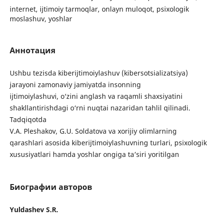
internet, ijtimoiy tarmoqlar, onlayn muloqot, psixologik
moslashuv, yoshlar
Аннотация
Ushbu tezisda kiberijtimoiylashuv (kibersotsializatsiya)
jarayoni zamonaviy jamiyatda insonning
ijtimoiylashuvi, o‘zini anglash va raqamli shaxsiyatini
shakllantirishdagi o‘rni nuqtai nazaridan tahlil qilinadi.
Tadqiqotda
V.A. Pleshakov, G.U. Soldatova va xorijiy olimlarning
qarashlari asosida kiberijtimoiylashuvning turlari, psixologik
xususiyatlari hamda yoshlar ongiga ta’siri yoritilgan
Биографии авторов
Yuldashev S.R.