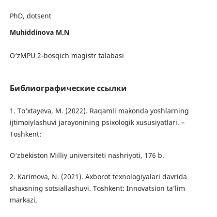
PhD, dotsent
Muhiddinova M.N
O‘zMPU 2-bosqich magistr talabasi
Библиографические ссылки
1. To‘xtayeva, M. (2022). Raqamli makonda yoshlarning
ijtimoiylashuvi jarayonining psixologik xususiyatlari. –
Toshkent:
O‘zbekiston Milliy universiteti nashriyoti, 176 b.
2. Karimova, N. (2021). Axborot texnologiyalari davrida
shaxsning sotsiallashuvi. Toshkent: Innovatsion ta’lim
markazi,