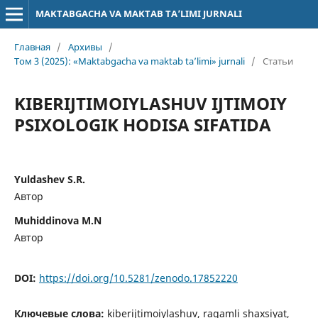
MAKTABGACHA VA MAKTAB TA’LIMI JURNALI
Главная
/
Архивы
/
Том 3 (2025): «Maktabgacha va maktab ta’limi» jurnali
/
Статьи
KIBERIJTIMOIYLASHUV IJTIMOIY
PSIXOLOGIK HODISA SIFATIDA
Yuldashev S.R.
Автор
Muhiddinova M.N
Автор
DOI:
https://doi.org/10.5281/zenodo.17852220
Ключевые слова:
kiberijtimoiylashuv, raqamli shaxsiyat,