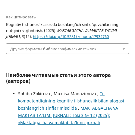
Как цитировать
Kognitiv tilshunoslik asosida boshlang‘ich sinf o‘quvchilarining
nutqini rivojlantirish. (2025).
MAKTABGACHA VA MAKTAB TA’LIMI
JURNALI
,
3
(12).
https://doi.org/10.5281/zenodo.17934760
Другие форматы библиографических ссылок
Наиболее читаемые статьи этого автора
(авторов)
Sohiba Zokirova , Muxlisa Madazimova ,
Til
kompetentligining kognitiv tilshunoslik bilan aloqasi
boshlang‘ich sinflar misolida
,
MAKTABGACHA VA
MAKTAB TA’LIMI JURNALI: Том 3 № 12 (2025):
«Maktabgacha va maktab ta’limi» jurnali