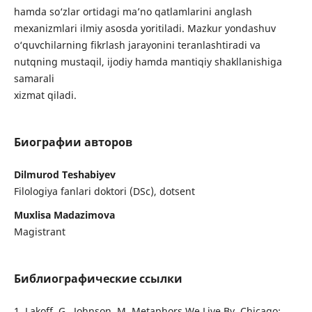
hamda so‘zlar ortidagi ma’no qatlamlarini anglash
mexanizmlari ilmiy asosda yoritiladi. Mazkur yondashuv
o‘quvchilarning fikrlash jarayonini teranlashtiradi va
nutqning mustaqil, ijodiy hamda mantiqiy shakllanishiga
samarali
xizmat qiladi.
Биографии авторов
Dilmurod Teshabiyev
Filologiya fanlari doktori (DSc), dotsent
Muxlisa Madazimova
Magistrant
Библиографические ссылки
1. Lakoff, G., Johnson, M. Metaphors We Live By. Chicago: