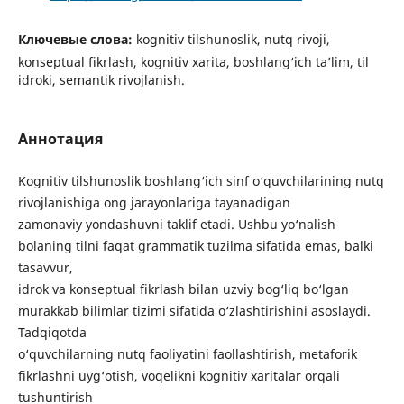
Ключевые слова:
kognitiv tilshunoslik, nutq rivoji,
konseptual fikrlash, kognitiv xarita, boshlang‘ich ta’lim, til
idroki, semantik rivojlanish.
Аннотация
Kognitiv tilshunoslik boshlang‘ich sinf o‘quvchilarining nutq
rivojlanishiga ong jarayonlariga tayanadigan
zamonaviy yondashuvni taklif etadi. Ushbu yo‘nalish
bolaning tilni faqat grammatik tuzilma sifatida emas, balki
tasavvur,
idrok va konseptual fikrlash bilan uzviy bog‘liq bo‘lgan
murakkab bilimlar tizimi sifatida o‘zlashtirishini asoslaydi.
Tadqiqotda
o‘quvchilarning nutq faoliyatini faollashtirish, metaforik
fikrlashni uyg‘otish, voqelikni kognitiv xaritalar orqali
tushuntirish