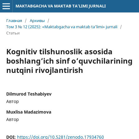
MAKTABGACHA VA MAKTAB TA’LIMI JURNALI
Главная
/
Архивы
/
Том 3 № 12 (2025): «Maktabgacha va maktab ta’limi» jurnali
/
Статьи
Kognitiv tilshunoslik asosida
boshlang‘ich sinf o‘quvchilarining
nutqini rivojlantirish
Dilmurod Teshabiyev
Автор
Muxlisa Madazimova
Автор
DOI:
https://doi.org/10.5281/zenodo.17934760