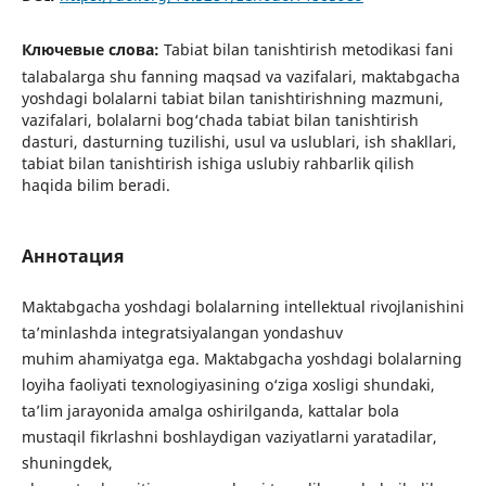
Ключевые слова:
Tabiat bilan tanishtirish metodikasi fani
talabalarga shu fanning maqsad va vazifalari, maktabgacha
yoshdagi bolalarni tabiat bilan tanishtirishning mazmuni,
vazifalari, bolalarni bog‘chada tabiat bilan tanishtirish
dasturi, dasturning tuzilishi, usul va uslublari, ish shakllari,
tabiat bilan tanishtirish ishiga uslubiy rahbarlik qilish
haqida bilim beradi.
Аннотация
Maktabgacha yoshdagi bolalarning intellektual rivojlanishini
ta’minlashda integratsiyalangan yondashuv
muhim ahamiyatga ega. Maktabgacha yoshdagi bolalarning
loyiha faoliyati texnologiyasining o‘ziga xosligi shundaki,
ta’lim jarayonida amalga oshirilganda, kattalar bola
mustaqil fikrlashni boshlaydigan vaziyatlarni yaratadilar,
shuningdek,