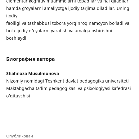
elementar kognitiv muammolarni topadilar va hal qiladilar
hamda g‘oyalarni amaliyotga ijodiy tarjima qiladilar. Uning
ijodiy
faolligi va tashabbusi tobora yorqinroq namoyon bo‘ladi va
bola ijodiy g‘oyalarni yaratish va amalga oshirishni
boshlaydi.
Биография автора
Shahnoza Musulmonova
Nizomiy nomidagi Toshkent davlat pedagogika universiteti
Maktabgacha ta’lim pedagogikasi va psixologiyasi kafedrasi
о‘qituvchisi
Опубликован