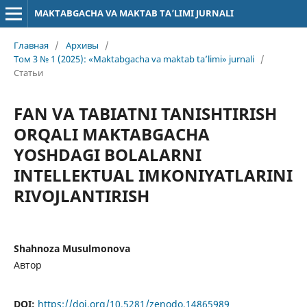
MAKTABGACHA VA MAKTAB TA’LIMI JURNALI
Главная
/
Архивы
/
Том 3 № 1 (2025): «Maktabgacha va maktab ta’limi» jurnali
/
Статьи
FAN VA TABIATNI TANISHTIRISH
ORQALI MAKTABGACHA
YOSHDAGI BOLALARNI
INTELLEKTUAL IMKONIYATLARINI
RIVOJLANTIRISH
Shahnoza Musulmonova
Автор
DOI:
https://doi.org/10.5281/zenodo.14865989