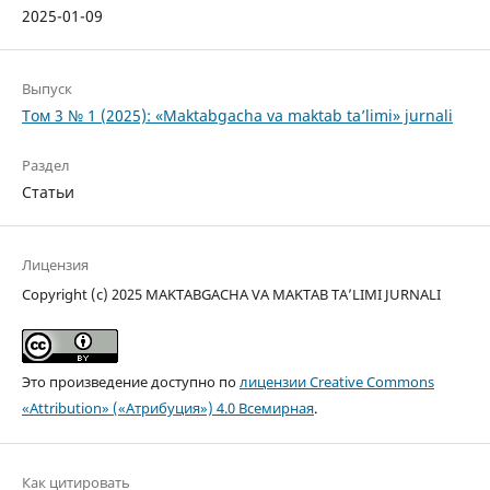
2025-01-09
Выпуск
Том 3 № 1 (2025): «Maktabgacha va maktab ta’limi» jurnali
Раздел
Статьи
Лицензия
Copyright (c) 2025 MAKTABGACHA VA MAKTAB TA’LIMI JURNALI
Это произведение доступно по
лицензии Creative Commons
«Attribution» («Атрибуция») 4.0 Всемирная
.
Как цитировать