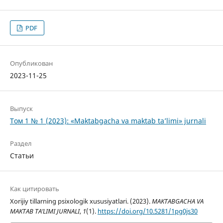
PDF
Опубликован
2023-11-25
Выпуск
Том 1 № 1 (2023): «Maktabgacha va maktab ta’limi» jurnali
Раздел
Статьи
Как цитировать
Xorijiy tillarning psixologik xususiyatlari. (2023).
MAKTABGACHA VA
MAKTAB TA’LIMI JURNALI
,
1
(1).
https://doi.org/10.5281/1pg0js30