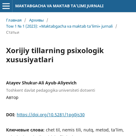
MAKTABGACHA VA MAKTAB TA’LIMI JURNALI
Главная
/
Архивы
/
Том 1 № 1 (2023): «Maktabgacha va maktab ta’limi» jurnali
/
Статьи
Xorijiy tillarning psixologik
xususiyatlari
Atayev Shukur-Ali Ayub-Aliyevich
Toshkent davlat pedagogika universiteti dotsenti
Автор
DOI:
https://doi.org/10.5281/1pg0js30
Ключевые слова:
chet til, nemis tili, nutq, metod, ta’lim,