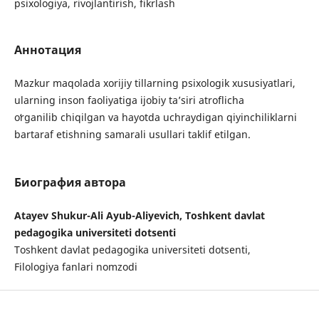
psixologiya, rivojlantirish, fikrlash
Аннотация
Mazkur maqolada xorijiy tillarning psixologik xususiyatlari,
ularning inson faoliyatiga ijobiy taʼsiri atroflicha
oʻrganilib chiqilgan va hayotda uchraydigan qiyinchiliklarni
bartaraf etishning samarali usullari taklif etilgan.
Биография автора
Atayev Shukur-Ali Ayub-Aliyevich, Toshkent davlat
pedagogika universiteti dotsenti
Toshkent davlat pedagogika universiteti dotsenti,
Filologiya fanlari nomzodi