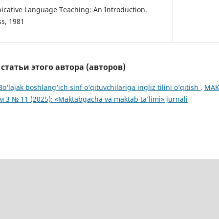
icative Language Teaching: An Introduction.
ss, 1981
татьи этого автора (авторов)
Bo‘lajak boshlang‘ich sinf o‘qituvchilariga ingliz tilini o‘qitish
,
MAK
м 3 № 11 (2025): «Maktabgacha va maktab ta’limi» jurnali