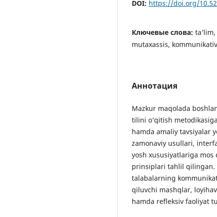
DOI:
https://doi.org/10.
Ключевые слова:
ta’lim,
mutaxassis, kommunikati
Аннотация
Mazkur maqolada boshlang‘
tilini o‘qitish metodikasig
hamda amaliy tavsiyalar yo
zamonaviy usullari, interf
yosh xususiyatlariga mos d
prinsiplari tahlil qilinga
talabalarning kommunikati
qiluvchi mashqlar, loyiha
hamda refleksiv faoliyat tu