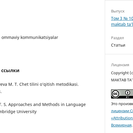
Выпуск
Том 3 № 10
maktab ta’l
va ommaviy kommunikatsiyalar
Раздел
Статьи
Лицензия
 ссылки
Copyright 
MAKTAB TA’
eva M. T. Chet tilini o‘qitish metodikasi.
.
Это произв
s T. S. Approaches and Methods in Language
лицензии C
bridge University
«Attributio
Всемирная
.