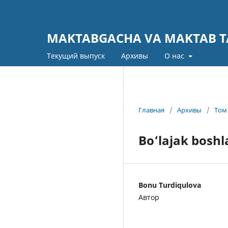
MAKTABGACHA VA MAKTAB TA
Текущий выпуск
Архивы
О нас
Главная
/
Архивы
/
Том 
Bo‘lajak boshla
Bonu Turdiqulova
Автор