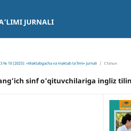
’LIMI JURNALI
3 № 10 (2025): «Maktabgacha va maktab ta’limi» jurnali
/
Статьи
ng‘ich sinf o‘qituvchilariga ingliz tilin