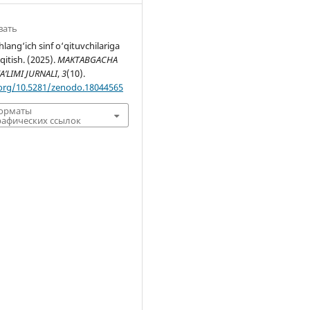
вать
hlang‘ich sinf o‘qituvchilariga
o‘qitish. (2025).
MAKTABGACHA
A’LIMI JURNALI
,
3
(10).
.org/10.5281/zenodo.18044565
форматы
афических ссылок