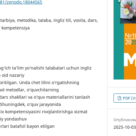
5281/zenodo.18044565
 tarbiya, metodika, talaba, ingliz tili, vosita, dars,
v kompetensiya
ich ta’lim yo‘nalishi talabalari uchun ingliz
a oid nazariy
ritilgan. Unda chet tilini o‘rgatishning
aol metodlar, o‘quvchilarning
ars shakllari va o‘quv materiallarini tanlash
PDF (У
n. Shuningdek, o‘quv jarayonida
v kompetensiyasini rivojlantirishga xizmat
viy yondashuv
Опубликов
rlari batafsil bayon etilgan
2025-10-0