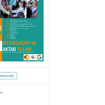
збекский)
ан
3