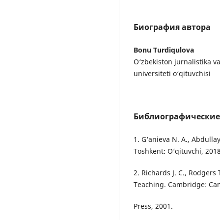
Биография автора
Bonu Turdiqulova
O‘zbekiston jurnalistika 
universiteti o‘qituvchisi
Библиографические
1. G‘anieva N. A., Abdullay
Toshkent: O‘qituvchi, 2018
2. Richards J. C., Rodger
Teaching. Cambridge: Cam
Press, 2001.