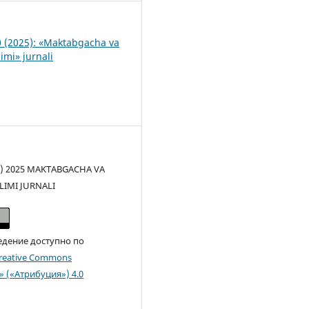
 (2025): «Maktabgacha va
imi» jurnali
(c) 2025 MAKTABGACHA VA
LIMI JURNALI
едение доступно по
reative Commons
n» («Атрибуция») 4.0