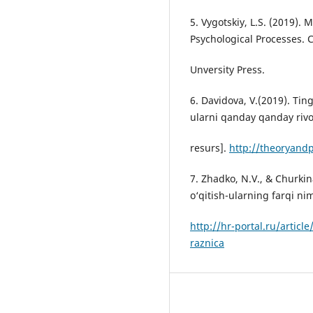
5. Vygotskiy, L.S. (2019).
Psychological Processes.
Unversity Press.
6. Davidova, V.(2019). Ting
ularni qanday qanday rivo
resurs].
http://theoryandp
7. Zhadko, N.V., & Churkina
o‘qitish-ularning farqi ni
http://hr-portal.ru/article
raznica