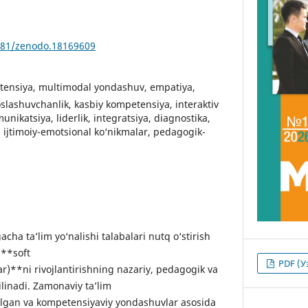
5281/zenodo.18169609
ensiya, multimodal yondashuv, empatiya,
slashuvchanlik, kasbiy kompetensiya, interaktiv
nikatsiya, liderlik, integratsiya, diagnostika,
ijtimoiy-emotsional ko‘nikmalar, pedagogik-
a ta’lim yo‘nalishi talabalari nutq o‘stirish
 **soft
PDF (У
r)**ni rivojlantirishning nazariy, pedagogik va
qilinadi. Zamonaviy ta’lim
rilgan va kompetensiyaviy yondashuvlar asosida