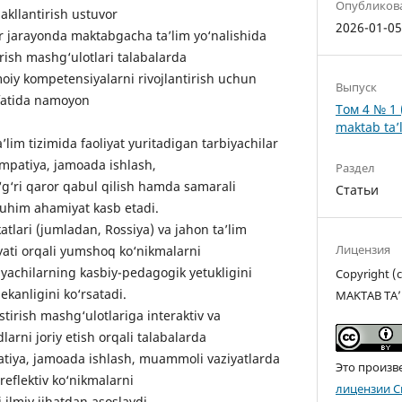
Опубликов
kllantirish ustuvor
2026-01-0
r jarayonda maktabgacha ta’lim yo‘nalishida
irish mashg‘ulotlari talabalarda
iy kompetensiyalarni rivojlantirish uchun
Выпуск
fatida namoyon
Том 4 № 1 
maktab ta’l
im tizimida faoliyat yuritadigan tarbiyachilar
mpatiya, jamoada ishlash,
Раздел
g‘ri qaror qabul qilish hamda samarali
Статьи
muhim ahamiyat kasb etadi.
lari (jumladan, Rossiya) va jahon ta’lim
Лицензия
liyati orqali yumshoq ko‘nikmalarni
rbiyachilarning kasbiy-pedagogik yetukligini
Copyright 
kanligini ko‘rsatadi.
MAKTAB TA’
stirish mashg‘ulotlariga interaktiv va
arni joriy etish orqali talabalarda
tiya, jamoada ishlash, muammoli vaziyatlarda
Это произв
reflektiv ko‘nikmalarni
лицензии C
 ilmiy jihatdan asoslaydi.