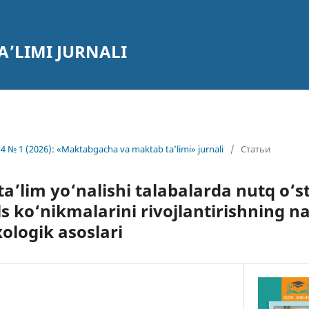
’LIMI JURNALI
4 № 1 (2026): «Maktabgacha va maktab ta’limi» jurnali
/
Статьи
’lim yo‘nalishi talabalarda nutq o‘sti
lls ko‘nikmalarini rivojlantirishning n
ologik asoslari