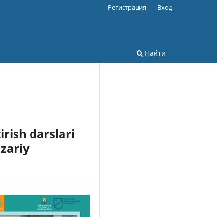
Регистрация
Вход
Найти
rish darslari
azariy