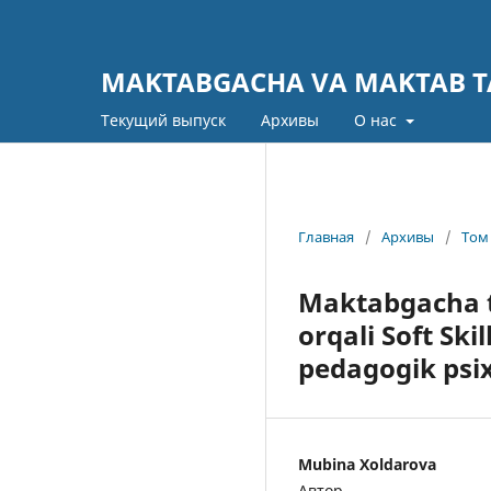
MAKTABGACHA VA MAKTAB TA
Текущий выпуск
Архивы
О нас
Главная
/
Архивы
/
Том 
Maktabgacha ta
orqali Soft Ski
pedagogik psix
Mubina Xoldarova
Автор