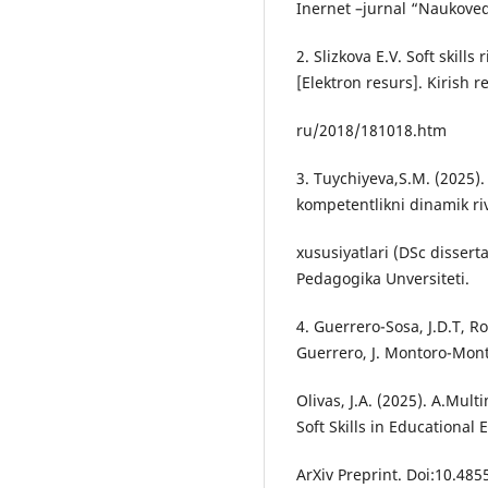
Inernet –jurnal “Naukove
2. Slizkova E.V. Soft skill
[Elektron resurs]. Kirish r
ru/2018/181018.htm
3. Tuychiyeva,S.M. (2025).
kompetentlikni dinamik riv
xususiyatlari (DSc disserta
Pedagogika Unversiteti.
4. Guerrero-Sosa, J.D.T, 
Guerrero, J. Montoro-Mont
Olivas, J.A. (2025). A.Mul
Soft Skills in Educational
ArXiv Preprint. Doi:10.48