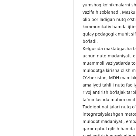
yumshoq ko‘nikmalarni sha
vazifa hisoblanadi. Mazku
olib boriladigan nutq o‘st
kommunikativ hamda ijtimo
qulay pedagogik muhit si
bo‘ladi.
Kelgusida maktabgacha ta’l
uchun nutq madaniyati, e
muammoli vaziyatlarda to‘
muloqotga kirisha olish 
O‘zbekiston, MDH mamlakat
amaliyoti tahlili nutq fao
rivojlantirish bo‘lajak ta
ta’minlashda muhim omil e
Tadqiqot natijalari nutq o‘
integratsiyalashgan metodl
muloqot madaniyati, empa
qaror qabul qilish hamda 
rivojlantirish mumkinligini