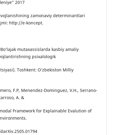
deniye” 2017
s rivojlanishining zamonaviy determinantlari
ejmi: http://e-koncept.
 Bo‘lajak mutaxassislarda kasbiy amaliy
ojlantirishning psixalologik
tsiyasi). Toshkent: O‘zbekiston Milliy
Romero, F.P, Menendez-Dominguez, V.H., Serrano-
arroso, A. &
timodal Framework for Explainable Evalution of
 Environments.
550arXiv.2505.01794