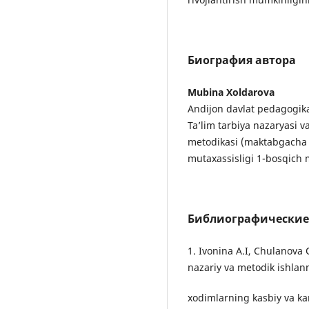
Биография автора
Mubina Xoldarova
Andijon davlat pedagogika
Ta’lim tarbiya nazaryasi v
metodikasi (maktabgacha 
mutaxassisligi 1-bosqich 
Библиографические
1. Ivonina A.I, Chulanova
nazariy va metodik ishlanm
xodimlarning kasbiy va kary