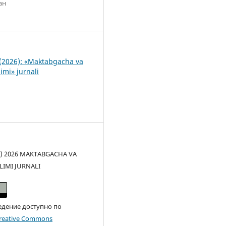
ан
5
(2026): «Maktabgacha va
imi» jurnali
(c) 2026 MAKTABGACHA VA
LIMI JURNALI
едение доступно по
reative Commons