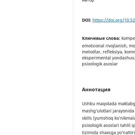
DOI:
https://doi.org/10.
Ключевые слова:
kompet
emotsional rivojlanish, mo
metodlar, refleksiya, kommu
eksperimental yondashuv, 
psixologik asoslar
Аннотация
Ushbu maqolada maktabgach
mashg‘ulotlari jarayonida
skills (yumshoq ko‘nikmala
psixologik asoslari tahlil 
tizimida shaxsga yo‘nalti