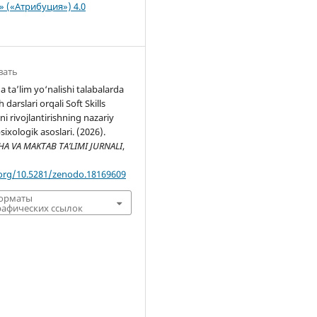
n» («Атрибуция») 4.0
вать
ta’lim yo‘nalishi talabalarda
h darslari orqali Soft Skills
ni rivojlantirishning nazariy
ixologik asoslari. (2026).
 VA MAKTAB TA’LIMI JURNALI
,
.org/10.5281/zenodo.18169609
форматы
афических ссылок