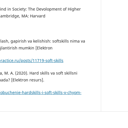
 Mind in Society: The Devolopment of Higher
 Cambridge, MA: Harvard
lash, gapirish va kelishish: softskills nima va
jlantirish mumkin [Elektron
ractice.ru/posts/11719-soft-skills
, M. A. (2020). Hard skills va soft skillsni
mada? [Elektron resurs].
/obuchenie-hardskills-i-soft-skills-v-chyom-