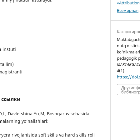
«Attributio
Всемирная
.
Как цитиро
Maktabgacha 
nutq o‘stiris
 instuti
ko‘nikmalari
a
pedagogik ps
ta’lim)
MAKTABGACHA
4
(1).
magistranti
https://doi
Другие 
библиогр
 ссылки
 O.L, Davletshina Yu.M, Boshqaruv sohasida
alarning yo‘nalishlari:
era rivojlanisida soft skills va hard skills roli