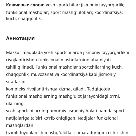
Ключевые слова:
yosh sportchilar; jismoniy tayyorgarlik;
funksional mashqlar; sport mashg‘ulotlari; koordinatsiya;
kuch; chaqqonlik.
Аннотация
Mazkur maqolada yosh sportchilarda jismoniy tayyorgarlikni
rivojlantirishda funksional mashqlarning ahamiyati
tahlil qilinadi. Funksional mashqlar sportchilarning kuch,
chaqqonlik, muvozanat va koordinatsiya kabi jismoniy
sifatlarini
kompleks rivojlantirishga xizmat qiladi. Tadqiqotda
funksional mashqlarning mashg‘ulot jarayonidagi o‘rni,
ularning
yosh sportchilarning umumiy jismoniy holati hamda sport
natijalariga ta’siri ko‘rib chiqilgan. Natijalar funksional
mashqlardan
tizimli foydalanish mashg‘ulotlar samaradorligini oshirishini