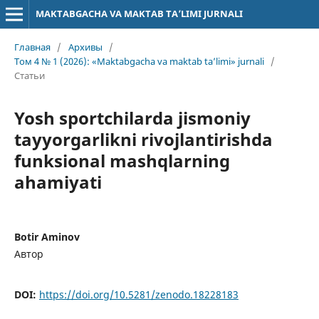
MAKTABGACHA VA MAKTAB TA’LIMI JURNALI
Главная
/
Архивы
/
Том 4 № 1 (2026): «Maktabgacha va maktab ta’limi» jurnali
/
Статьи
Yosh sportchilarda jismoniy
tayyorgarlikni rivojlantirishda
funksional mashqlarning
ahamiyati
Botir Aminov
Автор
DOI:
https://doi.org/10.5281/zenodo.18228183