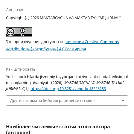
Лицензия
Copyright (c) 2026 MAKTABGACHA VA MAKTAB TA’LIMI JURNALI
Это произведение доступно по
лицензии Creative Commons
«Attribution» («Атрибуция») 4.0 Всемирная
.
Как цитировать
Yosh sportchilarda jismoniy tayyorgarlikni rivojlantirishda funksional
mashqlarning ahamiyati. (2026).
MAKTABGACHA VA MAKTAB TA’LIMI
JURNALI
,
4
(1).
https://doi.org/10.5281/zenodo.18228183
Другие форматы библиографических ссылок
Наиболее читаемые статьи этого автора
(авторов)