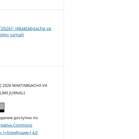
5
(2026): «Maktabgacha va
imi» jurnali
(c) 2026 MAKTABGACHA VA
LIMI JURNALI
едение доступно по
reative Commons
n» («Атрибуция») 4.0