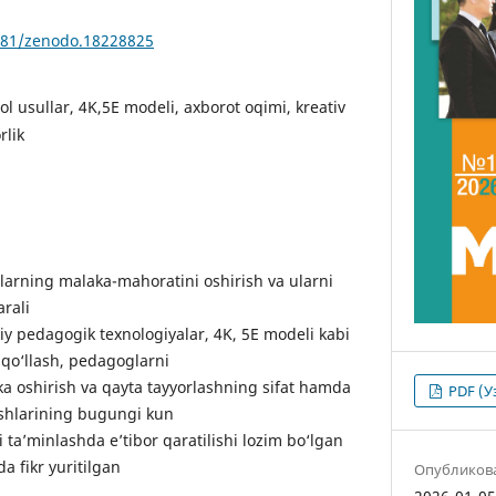
5281/zenodo.18228825
aol usullar, 4K,5E modeli, axborot oqimi, kreativ
rlik
rning malaka-mahoratini oshirish va ularni
rali
iy pedagogik texnologiyalar, 4K, 5E modeli kabi
a qo‘llash, pedagoglarni
aka oshirish va qayta tayyorlashning sifat hamda
PDF (У
ishlarining bugungi kun
i ta’minlashda e’tibor qaratilishi lozim bo‘lgan
a fikr yuritilgan
Опубликов