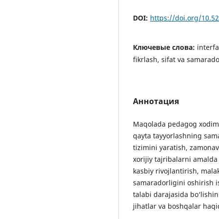
DOI:
https://doi.org/10.
Ключевые слова:
interf
fikrlash, sifat va samarado
Аннотация
Maqolada pedagog xodimla
qayta tayyorlashning sama
tizimini yaratish, zamonav
xorijiy tajribalarni amald
kasbiy rivojlantirish, mal
samaradorligini oshirish 
talabi darajasida bo‘lishin
jihatlar va boshqalar haqid