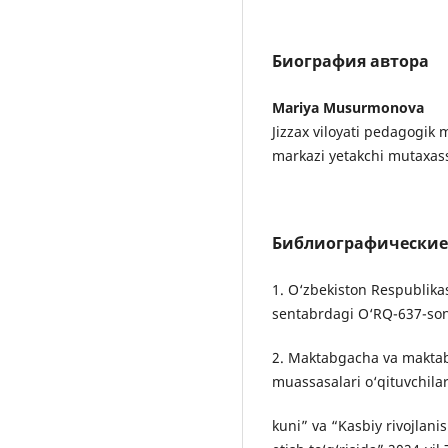
Биография автора
Mariya Musurmonova
Jizzax viloyati pedagogik
markazi yetakchi mutaxass
Библиографические
1. O‘zbekiston Respublikas
sentabrdagi O‘RQ-637-son
2. Maktabgacha va maktab 
muassasalari o‘qituvchilar
kuni” va “Kasbiy rivojlani