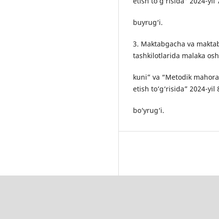
etish to‘g‘risida” 2024-yi
buyrug‘i.
3. Maktabgacha va maktab 
tashkilotlarida malaka os
kuni” va “Metodik mahorat
etish to‘g‘risida” 2024-yi
bo‘yrug‘i.