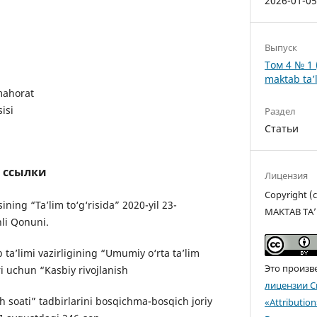
2026-01-0
Выпуск
Том 4 № 1 
maktab ta’l
 mahorat
isi
Раздел
Статьи
 ссылки
Лицензия
Copyright 
ining “Ta’lim to‘g‘risida” 2020-yil 23-
MAKTAB TA’
li Qonuni.
ta’limi vazirligining “Umumiy o‘rta ta’lim
Это произв
i uchun “Kasbiy rivojlanish
лицензии C
sh soati” tadbirlarini bosqichma-bosqich joriy
«Attributio