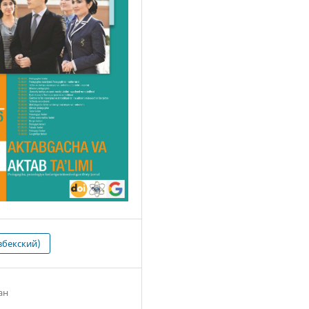
збекский)
ан