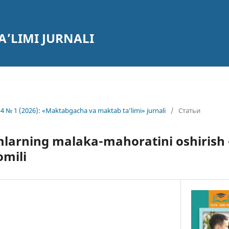
’LIMI JURNALI
4 № 1 (2026): «Maktabgacha va maktab ta’limi» jurnali
/
Статьи
larning malaka-mahoratini oshirish 
omili