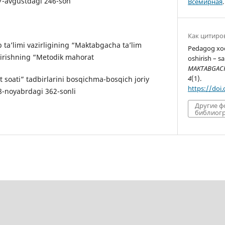
l 7-avgustdagi 246-son
Всемирная
.
Как цитиро
ta’limi vazirligining “Maktabgacha ta’lim
Pedagog xod
hirishning “Metodik mahorat
oshirish – s
MAKTABGACHA
4
(1).
 soati” tadbirlarini bosqichma-bosqich joriy
https://doi
l 8-noyabrdagi 362-sonli
Другие 
библиогр