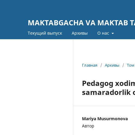
MAKTABGACHA VA MAKTAB TA
Текущий выпуск
Архивы
О нас
Главная
/
Архивы
/
Том 
Pedagog xodim
samaradorlik 
Mariya Musurmonova
Автор