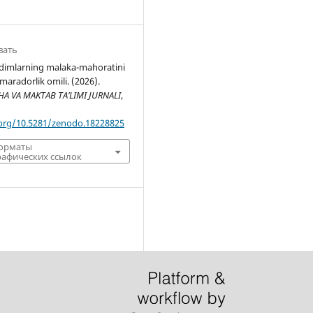
вать
imlarning malaka-mahoratini
amaradorlik omili. (2026).
 VA MAKTAB TA’LIMI JURNALI
,
.org/10.5281/zenodo.18228825
форматы
афических ссылок