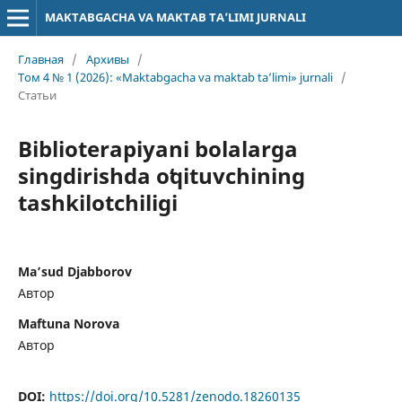
MAKTABGACHA VA MAKTAB TA’LIMI JURNALI
Главная
/
Архивы
/
Том 4 № 1 (2026): «Maktabgacha va maktab ta’limi» jurnali
/
Статьи
Biblioterapiyani bolalarga
singdirishda oʻqituvchining
tashkilotchiligi
Ma’sud Djabborov
Автор
Maftuna Norova
Автор
DOI:
https://doi.org/10.5281/zenodo.18260135