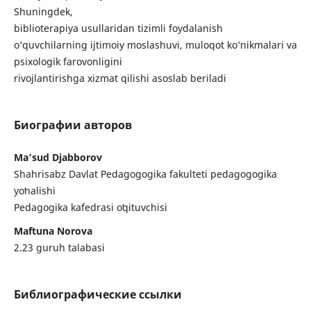
Shuningdek,
biblioterapiya usullaridan tizimli foydalanish
o‘quvchilarning ijtimoiy moslashuvi, muloqot ko‘nikmalari va
psixologik farovonligini
rivojlantirishga xizmat qilishi asoslab beriladi
Биографии авторов
Ma’sud Djabborov
Shahrisabz Davlat Pedagogogika fakulteti pedagogogika
yoʻnalishi
Pedagogika kafedrasi oʻqituvchisi
Maftuna Norova
2.23 guruh talabasi
Библиографические ссылки