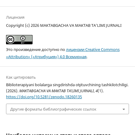
Лицензия
Copyright (c) 2026 MAKTABGACHA VA MAKTAB TA’LIMI JURNALI
Это произведение доступно по
лицензии Creative Commons
«Attribution» («Атрибуция») 4.0 Всемирная
.
Как цитировать
Biblioterapiyani bolalarga singdirishda oʻqituvchining tashkilotchiligi.
(2026).
MAKTABGACHA VA MAKTAB TA’LIMI JURNALI
,
4
(1).
https://doi.org/10.5281/zenodo.18260135
Другие форматы библиографических ссылок