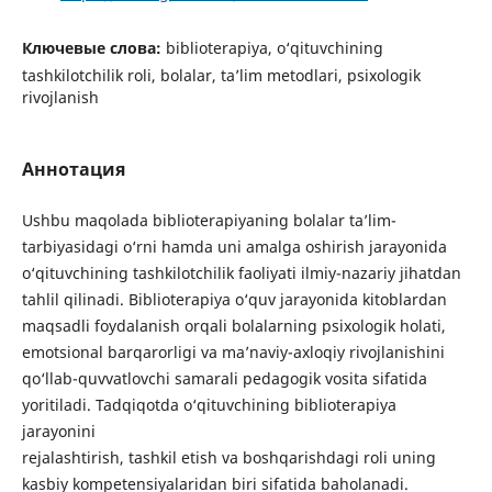
Ключевые слова:
biblioterapiya, o‘qituvchining
tashkilotchilik roli, bolalar, ta’lim metodlari, psixologik
rivojlanish
Аннотация
Ushbu maqolada biblioterapiyaning bolalar ta’lim-
tarbiyasidagi o‘rni hamda uni amalga oshirish jarayonida
o‘qituvchining tashkilotchilik faoliyati ilmiy-nazariy jihatdan
tahlil qilinadi. Biblioterapiya o‘quv jarayonida kitoblardan
maqsadli foydalanish orqali bolalarning psixologik holati,
emotsional barqarorligi va ma’naviy-axloqiy rivojlanishini
qo‘llab-quvvatlovchi samarali pedagogik vosita sifatida
yoritiladi. Tadqiqotda o‘qituvchining biblioterapiya
jarayonini
rejalashtirish, tashkil etish va boshqarishdagi roli uning
kasbiy kompetensiyalaridan biri sifatida baholanadi.