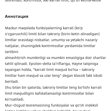
teoremasi, kontrmisol, ikki karrali limit, qo‘sh ketma-ketlik
Аннотация
Mazkur maqolada funksiyalarning karrali (ko‘p
o‘zgaruvchili) limiti bilan takroriy (birin-ketin olinadigan)
limitlar orasidagi nisbatlar, umumiy va yetakchi nazariy
natijalar, shuningdek kontrmisollar yordamida limitlar
tartibini
almashtirish mumkinligi va mumkin emasligiga doir shartlar
tahlil qilinadi. Epsilon–delta ta’riflariga, Hayne talqiniga
tayangan holda, “karrali limit mavjud bo‘lsa – takroriy
limitlar ham mavjud va ular teng” degan klassik fakt isboti
beriladi.
Shu bilan bir qatorda, takroriy limitlar teng bo‘lishi karrali
limit mavjudligini kafolatlamasligi kontrmisollar bilan
ko‘rsatiladi.
Mur–Osgud teoremasining funksiyalar va qo‘sh indeksli