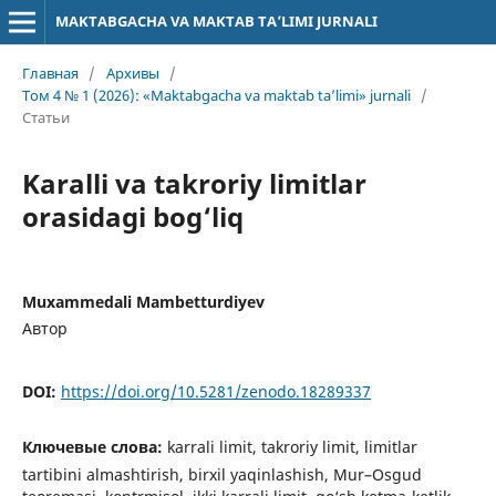
MAKTABGACHA VA MAKTAB TA’LIMI JURNALI
Главная
/
Архивы
/
Том 4 № 1 (2026): «Maktabgacha va maktab ta’limi» jurnali
/
Статьи
Karalli va takroriy limitlar
orasidagi bog‘liq
Muxammedali Mambetturdiyev
Автор
DOI:
https://doi.org/10.5281/zenodo.18289337
Ключевые слова:
karrali limit, takroriy limit, limitlar
tartibini almashtirish, birxil yaqinlashish, Mur–Osgud