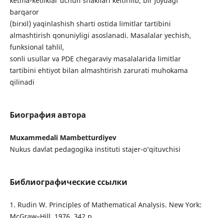
ketma-ketliklar uchun shakllari keltirilib, bir joydagi
barqaror
(birxil) yaqinlashish sharti ostida limitlar tartibini
almashtirish qonuniyligi asoslanadi. Masalalar yechish,
funksional tahlil,
sonli usullar va PDE chegaraviy masalalarida limitlar
tartibini ehtiyot bilan almashtirish zarurati muhokama
qilinadi
Биография автора
Muxammedali Mambetturdiyev
Nukus davlat pedagogika instituti stajer-o‘qituvchisi
Библиографические ссылки
1. Rudin W. Principles of Mathematical Analysis. New York:
McGraw–Hill, 1976. 342 p.