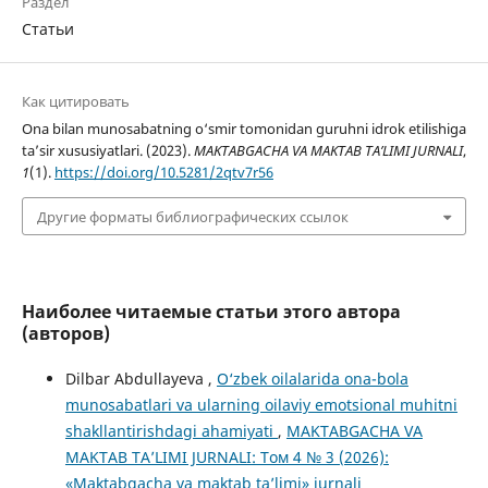
Раздел
Статьи
Как цитировать
Ona bilan munosabatning o‘smir tomonidan guruhni idrok etilishiga
ta’sir xususiyatlari. (2023).
MAKTABGACHA VA MAKTAB TA’LIMI JURNALI
,
1
(1).
https://doi.org/10.5281/2qtv7r56
Другие форматы библиографических ссылок
Наиболее читаемые статьи этого автора
(авторов)
Dilbar Abdullayeva ,
O‘zbek oilalarida ona-bola
munosabatlari va ularning oilaviy emotsional muhitni
shakllantirishdagi ahamiyati
,
MAKTABGACHA VA
MAKTAB TA’LIMI JURNALI: Том 4 № 3 (2026):
«Maktabgacha va maktab ta’limi» jurnali