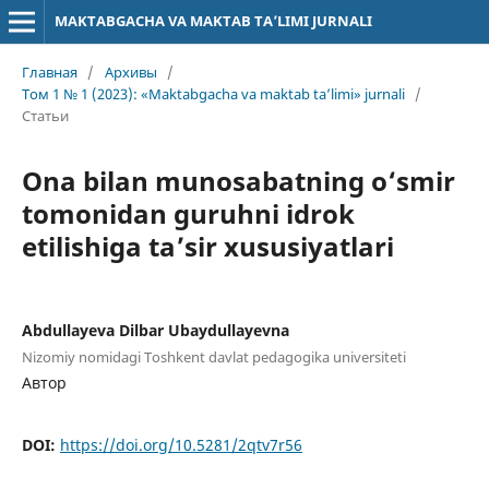
MAKTABGACHA VA MAKTAB TA’LIMI JURNALI
Главная
/
Архивы
/
Том 1 № 1 (2023): «Maktabgacha va maktab ta’limi» jurnali
/
Статьи
Ona bilan munosabatning o‘smir
tomonidan guruhni idrok
etilishiga ta’sir xususiyatlari
Abdullayeva Dilbar Ubaydullayevna
Nizomiy nomidagi Toshkent davlat pedagogika universiteti
Автор
DOI:
https://doi.org/10.5281/2qtv7r56