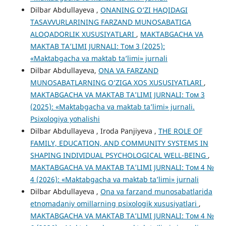
Dilbar Abdullayeva ,
ONANING O‘ZI HAQIDAGI
TASAVVURLARINING FARZAND MUNOSABATIGA
ALOQADORLIK XUSUSIYATLARI
,
MAKTABGACHA VA
MAKTAB TA’LIMI JURNALI: Том 3 (2025):
«Maktabgacha va maktab ta’limi» jurnali
Dilbar Abdullayeva,
ONA VA FARZAND
MUNOSABATLARNING О‘ZIGA XOS XUSUSIYATLARI
,
MAKTABGACHA VA MAKTAB TA’LIMI JURNALI: Том 3
(2025): «Maktabgacha va maktab ta’limi» jurnali.
Psixologiya yoʻnalishi
Dilbar Abdullayeva , Iroda Panjiyeva ,
THE ROLE OF
FAMILY, EDUCATION, AND COMMUNITY SYSTEMS IN
SHAPING INDIVIDUAL PSYCHOLOGICAL WELL-BEING
,
MAKTABGACHA VA MAKTAB TA’LIMI JURNALI: Том 4 №
4 (2026): «Maktabgacha va maktab ta’limi» jurnali
Dilbar Abdullayeva ,
Ona va farzand munosabatlarida
etnomadaniy omillarning psixologik xususiyatlari
,
MAKTABGACHA VA MAKTAB TA’LIMI JURNALI: Том 4 №