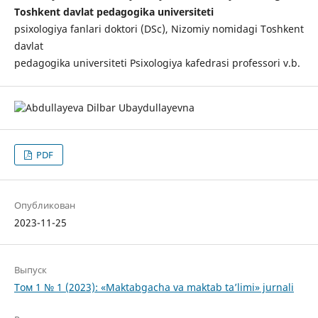
Toshkent davlat pedagogika universiteti
psixologiya fanlari doktori (DSc), Nizomiy nomidagi Toshkent
davlat
pedagogika universiteti Psixologiya kafedrasi professori v.b.
PDF
Опубликован
2023-11-25
Выпуск
Том 1 № 1 (2023): «Maktabgacha va maktab ta’limi» jurnali