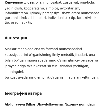
Ключевые слова:
oila, munosabat, xususiyat, ona-bola,
yaqin olish, kooperatsiya, simbioz, avtoritarizm,
infantilizatsiya, ijtimoiy persepsiya, shaxslararo munosabat,
guruhni idrok etish tiplari, individualistik tip, kollektivistik
tip, pragmatik tip
Аннотация
Mazkur maqolada ona va farzand munosabatlari
xususiyatlarini o‘rganishning ilmiy-metodik jihatlari, ona
bilan bo‘lgan munosabatlarning o‘smir ijtimoiy persepsiya
jarayonlariga ta’sir ko‘rsatish xususiyatlari yoritilgan,
shuningdek,
bu xususiyatlarning empirik o‘rganish natijalari keltirilgan.
Биография автора
Abdullayeva Dilbar Ubaydullayevna, Nizomiy nomidagi