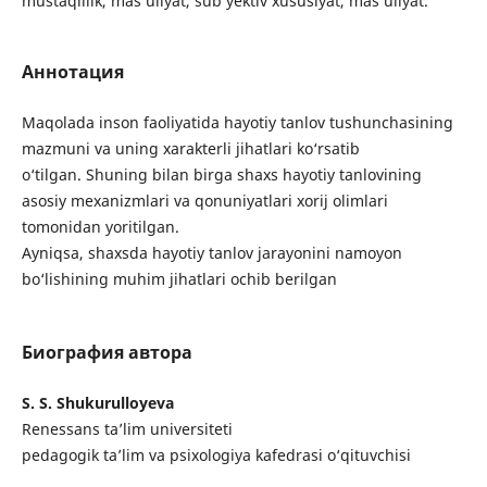
mustaqillik, mas’uliyat, sub’yektiv xususiyat, mas’uliyat.
Аннотация
Maqolada inson faoliyatida hayotiy tanlov tushunchasining
mazmuni va uning xarakterli jihatlari ko‘rsatib
o‘tilgan. Shuning bilan birga shaxs hayotiy tanlovining
asosiy mexanizmlari va qonuniyatlari xorij olimlari
tomonidan yoritilgan.
Ayniqsa, shaxsda hayotiy tanlov jarayonini namoyon
bo‘lishining muhim jihatlari ochib berilgan
Биография автора
S. S. Shukurulloyeva
Renessans ta’lim universiteti
pedagogik ta’lim va psixologiya kafedrasi o‘qituvchisi