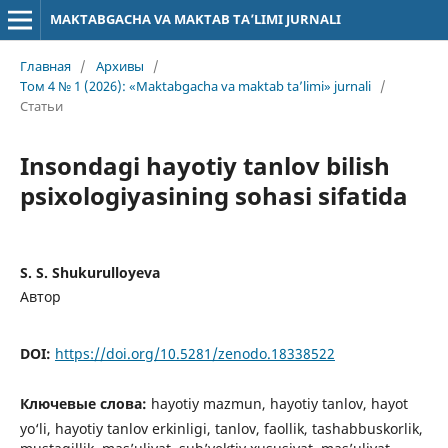
MAKTABGACHA VA MAKTAB TA’LIMI JURNALI
Главная
/
Архивы
/
Том 4 № 1 (2026): «Maktabgacha va maktab ta’limi» jurnali
/
Статьи
Insondagi hayotiy tanlov bilish
psixologiyasining sohasi sifatida
S. S. Shukurulloyeva
Автор
DOI:
https://doi.org/10.5281/zenodo.18338522
Ключевые слова:
hayotiy mazmun, hayotiy tanlov, hayot
yo‘li, hayotiy tanlov erkinligi, tanlov, faollik, tashabbuskorlik,