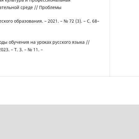
ательной среде // Проблемы
кого образования. – 2021. – № 72 (3). – С. 68–
оды обучения на уроках русского языка //
023. – Т. 3. – № 11. –