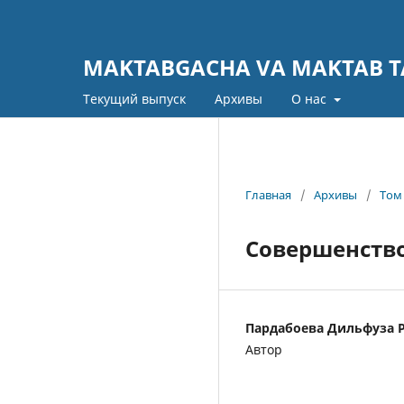
MAKTABGACHA VA MAKTAB TA
Текущий выпуск
Архивы
О нас
Главная
/
Архивы
/
Том 
Совершенство
Пардабоева Дильфуза 
Автор