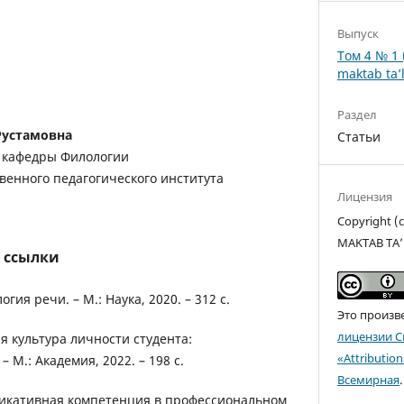
Выпуск
Том 4 № 1 
maktab ta’l
Раздел
Рустамовна
Статьи
 кафедры Филологии
венного педагогического института
Лицензия
Copyright 
MAKTAB TA’
 ссылки
огия речи. – М.: Наука, 2020. – 312 с.
Это произв
лицензии C
ая культура личности студента:
«Attributio
 М.: Академия, 2022. – 198 с.
Всемирная
.
уникативная компетенция в профессиональном