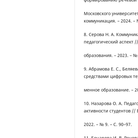
Московского университет
коммуникация. – 2024. – №
8. Серова Н. А. Коммуни
педагогический аспект /
образования. – 2023. – № 
9. Абрамова Е. С., Беляе
средствами цифровых тех
менное образование. – 202
10. Назарова О. А. Педа
активности студентов //
2022. – № 9. – С. 90–97.
11. Бочарова И. В. Рече