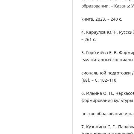
образовании. – Казань: 
книга, 2023. – 240 с.
4. Караулов Ю. Н. Русски
– 261 с.
5. Горбачёва Е. В. Форм
гуманитарных специальн
сиональной подготовки //
(68). – С. 102–110.
6. Ильина О. П., Черкасо
формирования культуры р
ческое образование и наук
7. Кузьмина С. Г., Павло
формированию речевой к