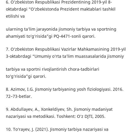
6. O‘zbekiston Respublikasi Prezidentining 2019-yil 8-
oktabrdagi “O‘zbekistonda Prezident maktablari tashkil
etilishi va
ularning ta’lim jarayonida jismoniy tarbiya va sportning
ahamiyati to‘g‘risida”gi PQ-4471-sonli qarori.
7. O‘zbekiston Respublikasi Vazirlar Mahkamasining 2019-yil
3-oktabrdagi “Umumiy o‘rta ta’lim muassasalarida jismoniy
tarbiya va sportni rivojlantirish chora-tadbirlari
to‘g‘risida”gi qarori.
8. Azimov, I.G. Jismoniy tarbiyaning yosh fiziologiyasi. 2016.
72–73-betlar.
9. Abdullayev, A., Xonkeldiyev, Sh. Jismoniy madaniyat
nazariyasi va metodikasi. Toshkent: O‘z DJTI, 2005.
10. To‘rayev, J. (2021). Jismoniy tarbiya nazariyasi va