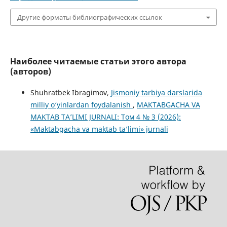
Другие форматы библиографических ссылок
Наиболее читаемые статьи этого автора
(авторов)
Shuhratbek Ibragimov,
Jismoniy tarbiya darslarida
milliy o‘yinlardan foydalanish
,
MAKTABGACHA VA
MAKTAB TA’LIMI JURNALI: Том 4 № 3 (2026):
«Maktabgacha va maktab ta’limi» jurnali