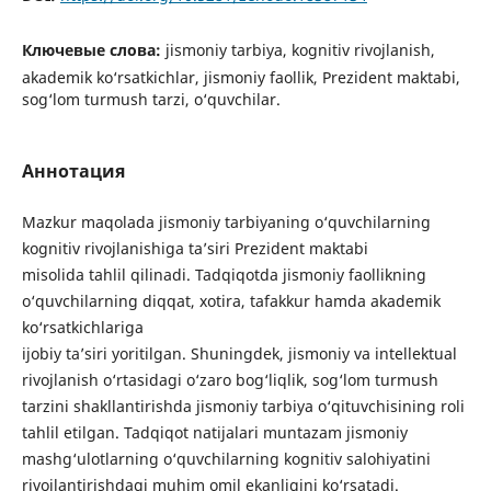
Ключевые слова:
jismoniy tarbiya, kognitiv rivojlanish,
akademik ko‘rsatkichlar, jismoniy faollik, Prezident maktabi,
sog‘lom turmush tarzi, o‘quvchilar.
Аннотация
Mazkur maqolada jismoniy tarbiyaning o‘quvchilarning
kognitiv rivojlanishiga ta’siri Prezident maktabi
misolida tahlil qilinadi. Tadqiqotda jismoniy faollikning
o‘quvchilarning diqqat, xotira, tafakkur hamda akademik
ko‘rsatkichlariga
ijobiy ta’siri yoritilgan. Shuningdek, jismoniy va intellektual
rivojlanish o‘rtasidagi o‘zaro bog‘liqlik, sog‘lom turmush
tarzini shakllantirishda jismoniy tarbiya o‘qituvchisining roli
tahlil etilgan. Tadqiqot natijalari muntazam jismoniy
mashg‘ulotlarning o‘quvchilarning kognitiv salohiyatini
rivojlantirishdagi muhim omil ekanligini ko‘rsatadi.