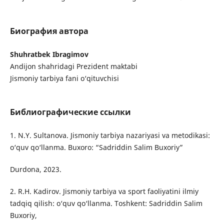
Биография автора
Shuhratbek Ibragimov
Andijon shahridagi Prezident maktabi
Jismoniy tarbiya fani o‘qituvchisi
Библиографические ссылки
1. N.Y. Sultanova. Jismoniy tarbiya nazariyasi va metodikasi:
o‘quv qo‘llanma. Buxoro: “Sadriddin Salim Buxoriy”
Durdona, 2023.
2. R.H. Kadirov. Jismoniy tarbiya va sport faoliyatini ilmiy
tadqiq qilish: o‘quv qo‘llanma. Toshkent: Sadriddin Salim
Buxoriy,