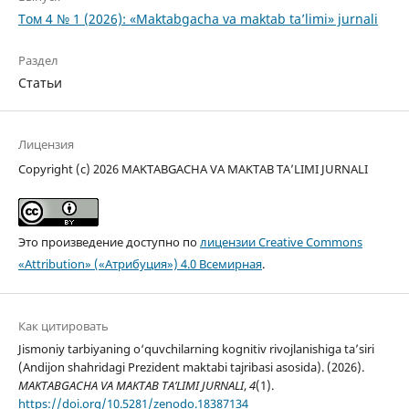
Том 4 № 1 (2026): «Maktabgacha va maktab ta’limi» jurnali
Раздел
Статьи
Лицензия
Copyright (c) 2026 MAKTABGACHA VA MAKTAB TA’LIMI JURNALI
Это произведение доступно по
лицензии Creative Commons
«Attribution» («Атрибуция») 4.0 Всемирная
.
Как цитировать
Jismoniy tarbiyaning o‘quvchilarning kognitiv rivojlanishiga ta’siri
(Andijon shahridagi Prezident maktabi tajribasi asosida). (2026).
MAKTABGACHA VA MAKTAB TA’LIMI JURNALI
,
4
(1).
https://doi.org/10.5281/zenodo.18387134