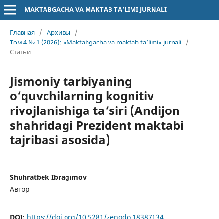
MAKTABGACHA VA MAKTAB TA’LIMI JURNALI
Главная
/
Архивы
/
Том 4 № 1 (2026): «Maktabgacha va maktab ta’limi» jurnali
/
Статьи
Jismoniy tarbiyaning
o‘quvchilarning kognitiv
rivojlanishiga ta’siri (Andijon
shahridagi Prezident maktabi
tajribasi asosida)
Shuhratbek Ibragimov
Автор
DOI:
https://doi.org/10.5281/zenodo.18387134