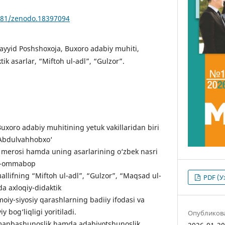
5281/zenodo.18397094
Sayyid Poshshoxoja, Buxoro adabiy muhiti,
tik asarlar, “Miftoh ul-adl”, “Gulzor”.
xoro adabiy muhitining yetuk vakillaridan biri
 Abdulvahhobxo‘
iy merosi hamda uning asarlarining o‘zbek nasri
miy-ommabop
allifning “Miftoh ul-adl”, “Gulzor”, “Maqsad ul-
PDF (У
da axloqiy-didaktik
imoiy-siyosiy qarashlarning badiiy ifodasi va
y bog‘liqligi yoritiladi.
Опубликов
 manbashunoslik hamda adabiyotshunoslik