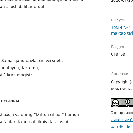
2026-01-2
i asosli dalillar orqali
Выпуск
Том 4 № 1 
maktab ta’l
Раздел
Статьи
 Samarqand davlat universiteti,
adabiyoti) fakulteti,
Лицензия
i 2-kurs magistri
Copyright 
MAKTAB TA’
 ссылки
Это произв
hoxoja va uning “Miftoh ul-adl” hamda
лицензии C
ya fanlari kandidati ilmiy darajasini
«Attributio