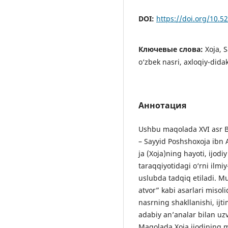
DOI:
https://doi.org/10.
Ключевые слова:
Xoja, 
o‘zbek nasri, axloqiy-didak
Аннотация
Ushbu maqolada XVI asr Bu
– Sayyid Poshshoxoja ibn
ja (Xoja)ning hayoti, ijod
taraqqiyotidagi o‘rni il
uslubda tadqiq etiladi. Mu
atvor” kabi asarlari misoli
nasrning shakllanishi, ijt
adabiy an’analar bilan uzvi
Maqolada Xoja ijodining