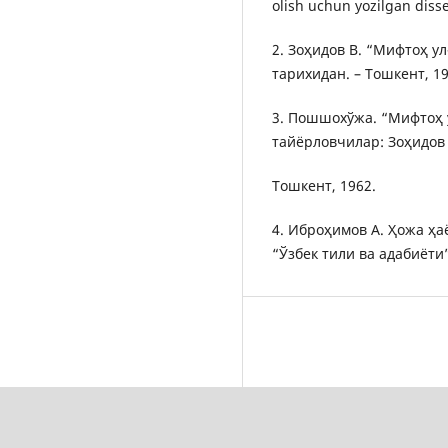
olish uchun yozilgan disse
2. Зоҳидов В. “Мифтоҳ ул
тарихидан. – Тошкент, 19
3. Пошшохўжа. “Мифтоҳ 
тайёрловчилар: Зоҳидов В
Тошкент, 1962.
4. Иброҳимов А. Ҳожа ҳа
“Ўзбек тили ва адабиёти”