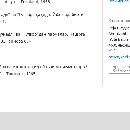
Всемирная
.
rtatsiya. – Toshkent, 1966.
-адл” ва “Гулзор” ҳақида. Ўзбек адабиёти
Как цитиро
61.
Xoja (Sayyi
Abdulvahhob
ул-адл” ва “Гулзор”дан парчалар. Нашрга
o‘zbek nasri
., Ғаниева С. –
MAKTABGACHA
4
(1).
https://doi
ёти ва ижоди ҳақида баъзи маълумотлар //
Другие 
библиогр
. – Тошкент, 1965.