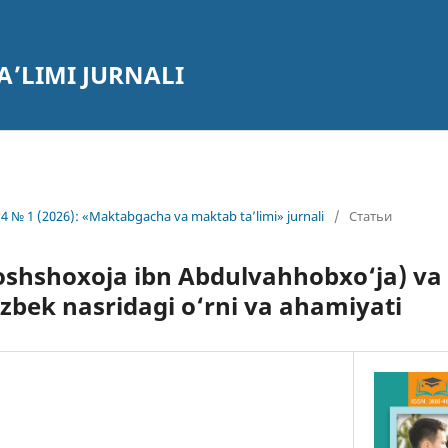
’LIMI JURNALI
4 № 1 (2026): «Maktabgacha va maktab ta’limi» jurnali
/
Статьи
Poshshoxoja ibn Abdulvahhobxo‘ja) va
‘zbek nasridagi o‘rni va ahamiyati