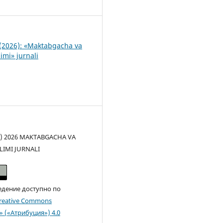
0
(2026): «Maktabgacha va
imi» jurnali
(c) 2026 MAKTABGACHA VA
LIMI JURNALI
едение доступно по
reative Commons
n» («Атрибуция») 4.0