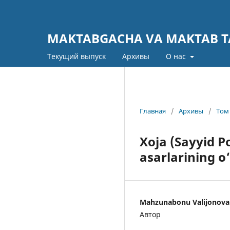
MAKTABGACHA VA MAKTAB TA
Текущий выпуск
Архивы
О нас
Главная
/
Архивы
/
Том 
Xoja (Sayyid 
asarlarining o
Mahzunabonu Valijonova
Автор