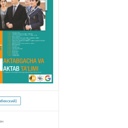
збекский)
ан