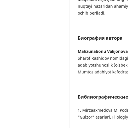
nuqtayi nazaridan ahamiyat
ochib beriladi.
Биография автора
Mahzunabonu Valijonova
Sharof Rashidov nomidagi
adabiyotshunoslik (o‘zbek 
Mumtoz adabiyot kafedras
Библиографические
1. Mirzaaxmedova M. Pods
“Gulzor” asarlari. Filologi