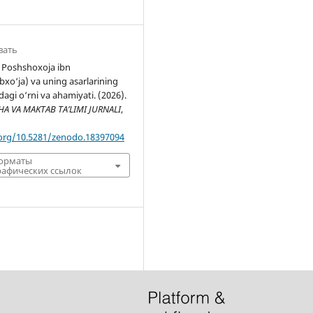
вать
d Poshshoxoja ibn
xo‘ja) va uning asarlarining
dagi o‘rni va ahamiyati. (2026).
 VA MAKTAB TA’LIMI JURNALI
,
.org/10.5281/zenodo.18397094
форматы
афических ссылок